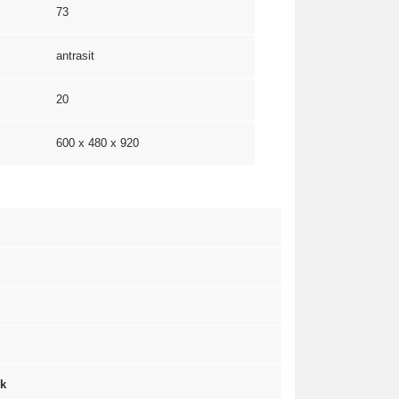
73
antrasit
20
600 x 480 x 920
ik