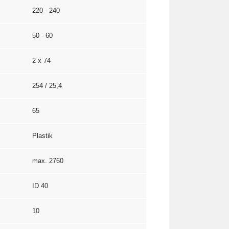
220 - 240
50 - 60
2 x 74
254 / 25,4
65
Plastik
max. 2760
ID 40
10