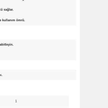
cü sağlar.
re kullanım ömrü.
abitleyin.
ı.
1