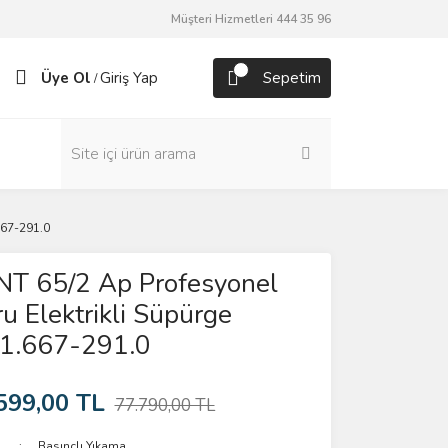
Müşteri Hizmetleri 444 35 96
Üye Ol
Giriş Yap
Sepetim
/
667-291.0
NT 65/2 Ap Profesyonel
ru Elektrikli Süpürge
1.667-291.0
599,00 TL
77.790,00 TL
Basınçlı Yıkama