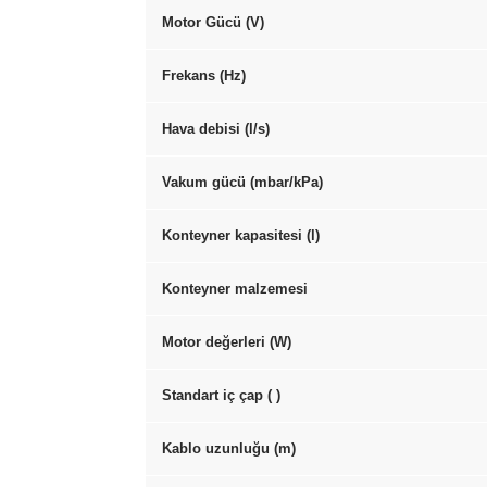
Motor Gücü (V)
Frekans (
Hz
)
Hava debisi (l/s)
Vakum gücü (mbar/kPa)
Konteyner kapasitesi (l)
Konteyner malzemesi
Motor değerleri (W)
Standart iç çap ( )
Kablo uzunluğu (m)