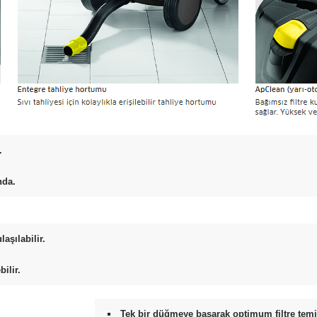
.
nda.
aşılabilir.
bilir.
Tek bir düğmeye basarak optimum filtre temi