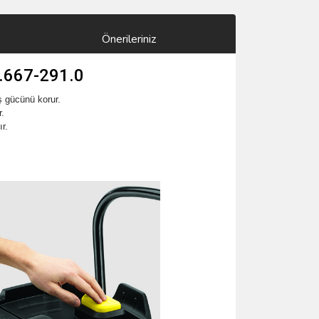
Önerileriniz
1.667-291.0
ş gücünü korur.
r.
r.