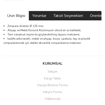
Ürün Bilgisi
Yorumlar
Taksit Seçenekleri
Önerilerin
Zımpara diskleri Ø 125 mm,
Ahşap ve Metal Korund Alüminyum oksid en iyi kalitede,
Tam sanatsal reçine ile güçlendirilmiş taşıyıcı malzeme,
kadife arka taraflı, metal ve ahşap, boya, spatula, taş ve plastik
zımparalanmak için delikli eksantrik zımparalama makinesi
Bu ürünün fiyat bilgisi, resim, ürün açıklamalarında ve diğer
konularda yetersiz gördüğünüz noktaları öneri formunu kullanarak
Bu ürüne ilk yorumu siz yapın!
KURUMSAL
tarafımıza iletebilirsiniz.
Görüş ve önerileriniz için teşekkür ederiz.
İletişim
Yorum Yaz
Kargo Takibi
Ürün resmi kalitesiz, bozuk veya görüntülenemiyor.
Havale Bildirim Formu
Ürün açıklamasında eksik bilgiler bulunuyor.
İletişim Formu
Ürün bilgilerinde hatalar bulunuyor.
Hakkımızda
Ürün fiyatı diğer sitelerden daha pahalı.