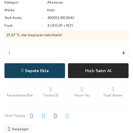
Kategori
Aksesuar
Marka
Kwb
Stok Kodu
4009314919042
Fiyat
4,18 EUR + KDV
25,67 TL den başlayan taksitlerle!
Sepete Ekle
Hızlı Satın Al
Tavsiye Et
Yorum Yaz
Fiyat Alarmı
Ürün Paylaş :
Karşılaştır