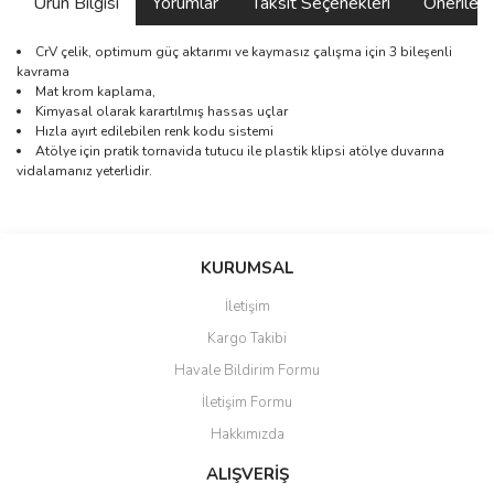
Ürün Bilgisi
Yorumlar
Taksit Seçenekleri
Önerilerin
CrV çelik, optimum güç aktarımı ve kaymasız çalışma için 3 bileşenli
kavrama
Mat krom kaplama,
Kimyasal olarak karartılmış hassas uçlar
Hızla ayırt edilebilen renk kodu sistemi
Atölye için pratik tornavida tutucu ile plastik klipsi atölye duvarına
vidalamanız yeterlidir.
Bu ürünün fiyat bilgisi, resim, ürün açıklamalarında ve diğer
konularda yetersiz gördüğünüz noktaları öneri formunu kullanarak
Bu ürüne ilk yorumu siz yapın!
KURUMSAL
tarafımıza iletebilirsiniz.
Görüş ve önerileriniz için teşekkür ederiz.
İletişim
Yorum Yaz
Kargo Takibi
Ürün resmi kalitesiz, bozuk veya görüntülenemiyor.
Havale Bildirim Formu
Ürün açıklamasında eksik bilgiler bulunuyor.
İletişim Formu
Ürün bilgilerinde hatalar bulunuyor.
Hakkımızda
Ürün fiyatı diğer sitelerden daha pahalı.
Bu ürüne benzer farklı alternatifler olmalı.
ALIŞVERİŞ