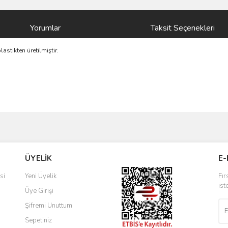
Yorumlar
Taksit Seçenekleri
astikten üretilmiştir.
ve diğer konularda yetersiz gördüğünüz noktaları öneri formunu kullanarak taraf
Bu ürüne ilk yorumu siz yapın!
ÜYELİK
E-
r.
Yorum Yaz
si
Yeni Üyelik
Fır
ist
Üye Girişi
Şifremi Unuttum
Sepetiniz