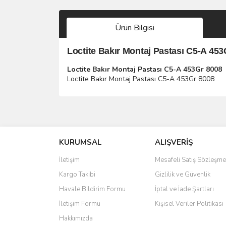
Ürün Bilgisi
Loctite Bakır Montaj Pastası C5-A 453
Loctite Bakır Montaj Pastası C5-A 453Gr 8008
Loctite Bakır Montaj Pastası C5-A 453Gr 8008
Bu ürünün fiyat bilgisi, resim, ürün açıklamalarında 
Görüş ve önerileriniz için teşekkür ederiz.
KURUMSAL
ALIŞVERİŞ
Ürün resmi kalitesiz, bozuk veya görüntülenemiyo
Ürün açıklamasında eksik bilgiler bulunuyor.
İletişim
Mesafeli Satış Sözleşme
Ürün bilgilerinde hatalar bulunuyor.
Kargo Takibi
Gizlilik ve Güvenlik
Ürün fiyatı diğer sitelerden daha pahalı.
Havale Bildirim Formu
İptal ve İade Şartları
Bu ürüne benzer farklı alternatifler olmalı.
İletişim Formu
Kişisel Veriler Politikası
Hakkımızda