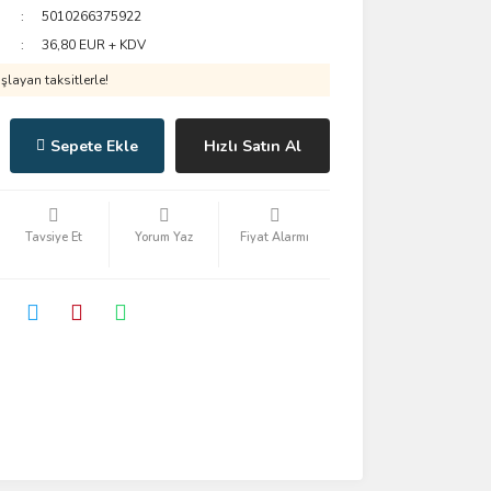
5010266375922
36,80 EUR + KDV
layan taksitlerle!
Sepete Ekle
Hızlı Satın Al
Tavsiye Et
Yorum Yaz
Fiyat Alarmı