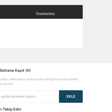
Önerileriniz
ımıza iletebilirsiniz.
Bültene Kayıt Ol!
satları, kampanya ve duyuruları ile ilgili e-posta almak
er misiniz?
EKLE
zi Takip Edin