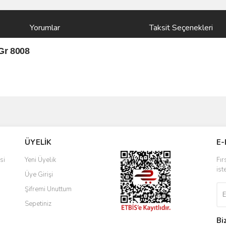
Yorumlar
Taksit Seçenekleri
Gr 8008
ve diğer konularda yetersiz gördüğünüz noktaları öneri formunu kullanarak taraf
Bu ürüne ilk yorumu siz yapın!
ÜYELİK
E-
r.
Yorum Yaz
si
Yeni Üyelik
Fır
ist
Üye Girişi
Şifremi Unuttum
Sepetiniz
Bi