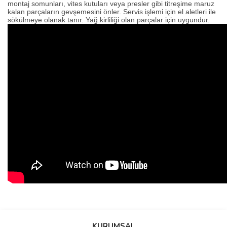
montaj somunları, vites kutuları veya presler gibi titreşime maruz
kalan parçaların gevşemesini önler. Servis işlemi için el aletleri ile
sökülmeye olanak tanır. Yağ kirliliği olan parçalar için uygundur.
Bu ürünün fiyat bilgisi, resim, ürün açıklamalarında ve diğer
konularda yetersiz gördüğünüz noktaları öneri formunu kullanarak
Bu ürüne ilk yorumu siz yapın!
KURUMSAL
tarafımıza iletebilirsiniz.