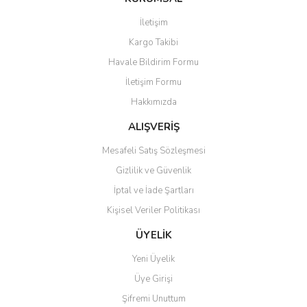
Görüş ve önerileriniz için teşekkür ederiz.
İletişim
Yorum Yaz
Kargo Takibi
Ürün resmi kalitesiz, bozuk veya görüntülenemiyor.
Havale Bildirim Formu
Ürün açıklamasında eksik bilgiler bulunuyor.
İletişim Formu
Ürün bilgilerinde hatalar bulunuyor.
Hakkımızda
Ürün fiyatı diğer sitelerden daha pahalı.
Bu ürüne benzer farklı alternatifler olmalı.
ALIŞVERİŞ
Mesafeli Satış Sözleşmesi
Gizlilik ve Güvenlik
İptal ve İade Şartları
Kişisel Veriler Politikası
Gönder
ÜYELİK
Yeni Üyelik
Üye Girişi
Şifremi Unuttum