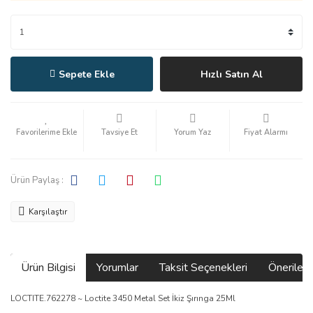
Sepete Ekle
Hızlı Satın Al
Tavsiye Et
Yorum Yaz
Fiyat Alarmı
Ürün Paylaş :
Karşılaştır
Ürün Bilgisi
Yorumlar
Taksit Seçenekleri
Önerilerin
LOCTITE.762278 ~ Loctite 3450 Metal Set İkiz Şırınga 25Ml