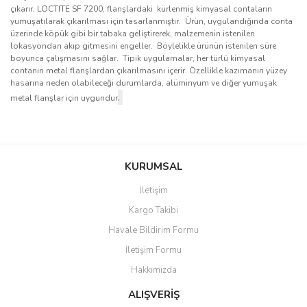
çıkarır. LOCTITE SF 7200, flanşlardaki kürlenmiş kimyasal contaların
yumuşatılarak çıkarılması için tasarlanmıştır. Ürün, uygulandığında conta
üzerinde köpük gibi bir tabaka geliştirerek, malzemenin istenilen
lokasyondan akıp gitmesini engeller. Böylelikle ürünün istenilen süre
boyunca çalışmasını sağlar. Tipik uygulamalar, her türlü kimyasal
contanın metal flanşlardan çıkarılmasını içerir. Özellikle kazımanın yüzey
hasarına neden olabileceği durumlarda, alüminyum ve diğer yumuşak
.
metal flanşlar için uygundur
Bu ürünün fiyat bilgisi, resim, ürün açıklamalarında ve diğer
konularda yetersiz gördüğünüz noktaları öneri formunu kullanarak
Bu ürüne ilk yorumu siz yapın!
KURUMSAL
tarafımıza iletebilirsiniz.
Görüş ve önerileriniz için teşekkür ederiz.
İletişim
Yorum Yaz
Kargo Takibi
Ürün resmi kalitesiz, bozuk veya görüntülenemiyor.
Havale Bildirim Formu
Ürün açıklamasında eksik bilgiler bulunuyor.
İletişim Formu
Ürün bilgilerinde hatalar bulunuyor.
Hakkımızda
Ürün fiyatı diğer sitelerden daha pahalı.
Bu ürüne benzer farklı alternatifler olmalı.
ALIŞVERİŞ