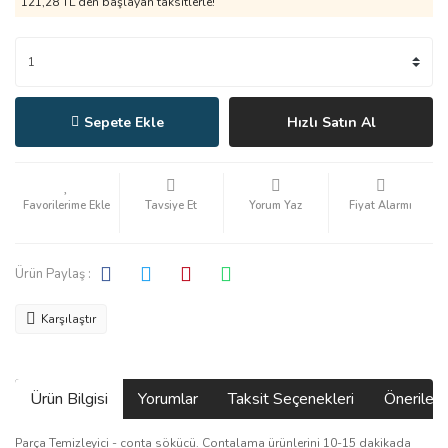
121,28 TL den başlayan taksitlerle!
Sepete Ekle
Hızlı Satın Al
Tavsiye Et
Yorum Yaz
Fiyat Alarmı
Ürün Paylaş :
Karşılaştır
Ürün Bilgisi
Yorumlar
Taksit Seçenekleri
Önerilerin
Parça Temizleyici - conta sökücü. Contalama ürünlerini 10-15 dakikada