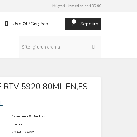
Müşteri Hizmetleri 444 35 96
Üye Ol
Giriş Yap
Sepetim
/
 RTV 5920 80ML EN,ES
L
Yapıştırıcı & Bantlar
Loctite
79340374669