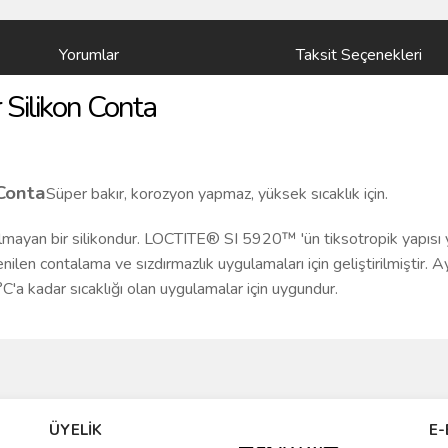
Yorumlar
Taksit Seçenekleri
 Silikon Conta
 Conta
Süper bakır, korozyon yapmaz, yüksek sıcaklık için.
ayan bir silikondur. LOCTITE® SI 5920™ 'ün tiksotropik yapısı 
enilen contalama ve sızdırmazlık uygulamaları için geliştirilmiştir.
°C'a kadar sıcaklığı olan uygulamalar için uygundur.
ve diğer konularda yetersiz gördüğünüz noktaları öneri formunu kullanarak taraf
Bu ürüne ilk yorumu siz yapın!
ÜYELİK
E-
r.