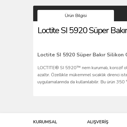
Ürün Bilgisi
Loctite SI 5920 Süper Bakır
Loctite SI 5920 Süper Bakır Silikon
LOCTITE® SI 5920™ nem kurumalı, korozif olm
azaltır. Özellikle mükemmel sıcaklık direnci ist
uygulamalarında da kullanılabilir. Bu ürün 350 
Bu ürünün fiyat bilgisi, resim, ürün açıklamalarında 
Görüş ve önerileriniz için teşekkür ederiz.
KURUMSAL
ALIŞVERİŞ
Ürün resmi kalitesiz, bozuk veya görüntülenemiyo