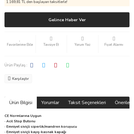
1.169,81 TL den başlayan taksitlerle!
Gelince Haber Ver
Tavsiye Et
Yorum Yaz
Fiyat Alarmı
Ürün Paylaş :
Karşılaştır
Ürün Bilgisi
Yorumlar
Taksit Seçenekleri
Önerilerin
CE Normlarına Uygun
· Acil Stop Butonu
· Emniyet siviçli siperlik/mandren koruyucu
· Emniyet siviçli kayış-kasnak kapağı