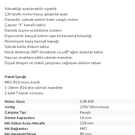
Yüksekliği ayarlanabilir siperlik
Çift taraflı motor kayışı gerginlik ayarı
Dayanıklı, yüksek verimli bakır sargılı motor
Çapraz “X” kanallı tabla
Derinlik ölçme ve kilitleme sistemi
Ergonomik, kauçuk tutma sapı ile kavrama kolaylığı
Alüminyum kayış kasnak kapağı
Yüksek kalite döküm tabla
Kendi etrafında 360° dönebilen ve ±45° eğim alabilen tabla
Hassas anahtarsız/elle sıkmalı mandren
Düşük titreşim ve stabil çalışmayı sağlayan döküm taban
Paket İçeriği:
MK2-B16 mors konik
1-16mm B16 elle sıkmalı mandren
2 adet T kanal somunu
Motor Gücü
0,45 KW
Voltaj
230V (Monofaze)
Çalışma Tipi
Kayışlı
Delme Kapasitesi
16 mm
Mil-Sütun Arası Mesafe
129 mm
Mil Bağlantısı
MK2
Mil Hareketi/Strok
85 mm