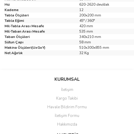
Hız
620-2620 dev/dak
Kademe
12
Tabla Ölçüleri
200x200 mm
Tabla Eğimi
45° / 360°
Mil-Tabla Arası Mesafe
420 mm
Mil-Taban Arası Mesafe
535 mm
Taban Ölçüleri
340x210 mm
Sütun Çapı
58 mm
Makina Ölçüleri(UxGxY)
510x300x855 mm
Net Ağırlık
32 Kg
Bu ürünün fiyat bilgisi, resim, ürün açıklamalarında ve diğer
konularda yetersiz gördüğünüz noktaları öneri formunu kullanarak
Bu ürüne ilk yorumu siz yapın!
KURUMSAL
tarafımıza iletebilirsiniz.
Görüş ve önerileriniz için teşekkür ederiz.
İletişim
Yorum Yaz
Kargo Takibi
Ürün resmi kalitesiz, bozuk veya görüntülenemiyor.
Havale Bildirim Formu
Ürün açıklamasında eksik bilgiler bulunuyor.
İletişim Formu
Ürün bilgilerinde hatalar bulunuyor.
Hakkımızda
Ürün fiyatı diğer sitelerden daha pahalı.
Bu ürüne benzer farklı alternatifler olmalı.