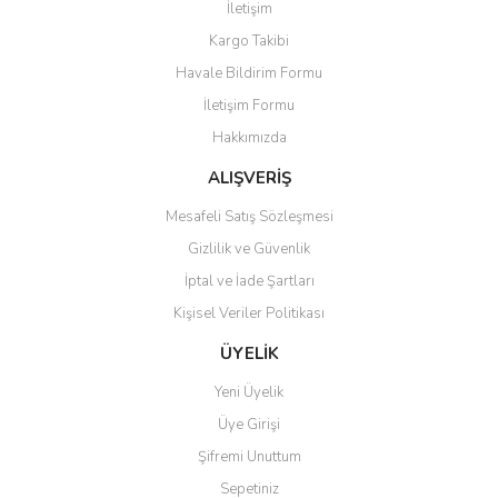
İletişim
Yorum Yaz
Kargo Takibi
Ürün resmi kalitesiz, bozuk veya görüntülenemiyor.
Havale Bildirim Formu
Ürün açıklamasında eksik bilgiler bulunuyor.
İletişim Formu
Ürün bilgilerinde hatalar bulunuyor.
Hakkımızda
Ürün fiyatı diğer sitelerden daha pahalı.
Bu ürüne benzer farklı alternatifler olmalı.
ALIŞVERİŞ
Mesafeli Satış Sözleşmesi
Gizlilik ve Güvenlik
İptal ve İade Şartları
Kişisel Veriler Politikası
Gönder
ÜYELİK
Yeni Üyelik
Üye Girişi
Şifremi Unuttum
Sepetiniz