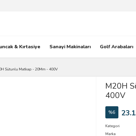
uncak & Kırtasiye
Sanayi Makinaları
Golf Arabaları
H Sütunlu Matkap - 20Mm - 400V
M20H Sü
400V
23.1
%6
Kategori
Marka