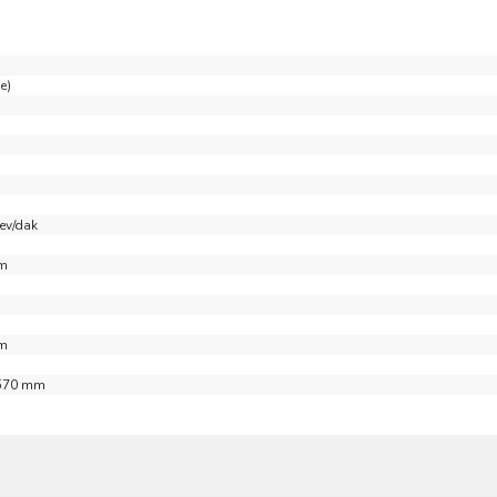
e)
ev/dak
m
m
570 mm
ve diğer konularda yetersiz gördüğünüz noktaları öneri formunu kullanarak taraf
Bu ürüne ilk yorumu siz yapın!