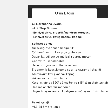
Ürün Bilgisi
CE Normlarına Uygun
· Acil Stop Butonu
· Emniyet siviçli siperlik/mandren koruyucu
· Emniyet siviçli kayış-kasnak kapağı
Sağ/Sol dönüş
Yüksekliği ayarlanabilir siperlik
Çift taraflı motor kayışı gerginlik ayarı
Dayanıklı, yüksek verimli bakır sargılı motor
Çapraz “X” kanallı tabla
Derinlik ölçme ve kilitleme sistemi
Ergonomik, kauçuk tutma sapı ile kavrama kolaylığı
Alüminyum kayış kasnak kapağı
Yüksek kalite döküm tabla
Kendi etrafında 360° dönebilen ve ±45° eğim alabilen tab
Hassas anahtarsız mandren
Düşük titreşim ve stabil çalışmayı sağlayan döküm taba
Paket İçeriği:
MK3-B16 mors konik