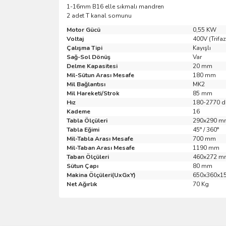
1-16mm B16 elle sıkmalı mandren
2 adet T kanal somunu
Motor Gücü
0,55 KW
Voltaj
400V (Trifaz
Çalışma Tipi
Kayışlı
Sağ-Sol Dönüş
Var
Delme Kapasitesi
20 mm
Mil-Sütun Arası Mesafe
180 mm
Mil Bağlantısı
MK2
Mil Hareketi/Strok
85 mm
Hız
180-2770 d
Kademe
16
Tabla Ölçüleri
290x290 m
Tabla Eğimi
45° / 360°
Mil-Tabla Arası Mesafe
700 mm
Mil-Taban Arası Mesafe
1190 mm
Taban Ölçüleri
460x272 m
Sütun Çapı
80 mm
Makina Ölçüleri(UxGxY)
650x360x1
Net Ağırlık
70 Kg
Bu ürünün fiyat bilgisi, resim, ürün açıklamalarında 
Görüş ve önerileriniz için teşekkür ederiz.