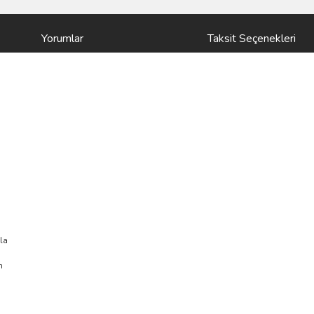
Yorumlar
Taksit Seçenekleri
la
n