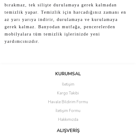
bırakmaz, tek silişte durulamaya gerek kalmadan
temizlik yapar. Temizlik için harcadığınız zamanı en
az yarı yarıya indirir, durulamaya ve kurulamaya
gerek kalmaz. Banyodan mutfağa, pencerelerden
mobilyalara tüm temizlik işlerinizde yeni
yardımcınızdır.
Bu ürünün fiyat bilgisi, resim, ürün açıklamalarında ve diğer
konularda yetersiz gördüğünüz noktaları öneri formunu kullanarak
Bu ürüne ilk yorumu siz yapın!
KURUMSAL
tarafımıza iletebilirsiniz.
Görüş ve önerileriniz için teşekkür ederiz.
İletişim
Yorum Yaz
Kargo Takibi
Ürün resmi kalitesiz, bozuk veya görüntülenemiyor.
Havale Bildirim Formu
Ürün açıklamasında eksik bilgiler bulunuyor.
İletişim Formu
Ürün bilgilerinde hatalar bulunuyor.
Hakkımızda
Ürün fiyatı diğer sitelerden daha pahalı.
Bu ürüne benzer farklı alternatifler olmalı.
ALIŞVERİŞ