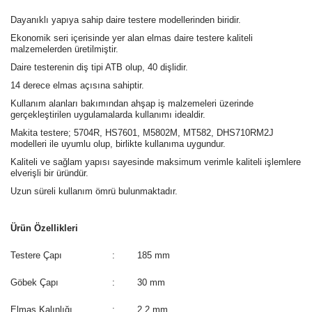
Dayanıklı yapıya sahip daire testere modellerinden biridir.
Ekonomik seri içerisinde yer alan elmas daire testere kaliteli
malzemelerden üretilmiştir.
Daire testerenin diş tipi ATB olup, 40 dişlidir.
14 derece elmas açısına sahiptir.
Kullanım alanları bakımından ahşap iş malzemeleri üzerinde
gerçekleştirilen uygulamalarda kullanımı idealdir.
Makita testere; 5704R, HS7601, M5802M, MT582, DHS710RM2J
modelleri ile uyumlu olup, birlikte kullanıma uygundur.
Kaliteli ve sağlam yapısı sayesinde maksimum verimle kaliteli işlemlere
elverişli bir üründür.
Uzun süreli kullanım ömrü bulunmaktadır.
Ürün Özellikleri
Testere Çapı
:
185 mm
Göbek Çapı
:
30 mm
Elmas Kalınlığı
:
2.2 mm