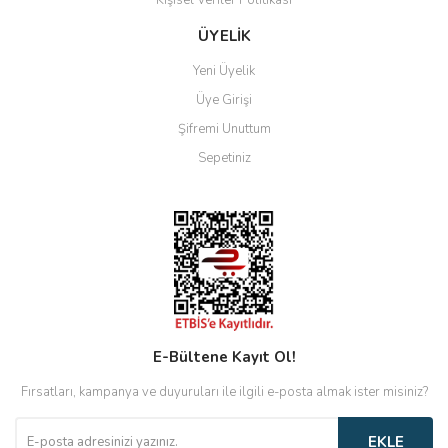
Kişisel Veriler Politikası
Gönder
ÜYELİK
Yeni Üyelik
Üye Girişi
Şifremi Unuttum
Sepetiniz
E-Bültene Kayıt Ol!
Fırsatları, kampanya ve duyuruları ile ilgili e-posta almak ister misiniz?
EKLE