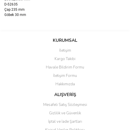
D-52635
Çap 235 mm
Göbek 30 mm
Bu ürünün fiyat bilgisi, resim, ürün açıklamalarında ve diğer
konularda yetersiz gördüğünüz noktaları öneri formunu kullanarak
Bu ürüne ilk yorumu siz yapın!
KURUMSAL
tarafımıza iletebilirsiniz.
Görüş ve önerileriniz için teşekkür ederiz.
İletişim
Yorum Yaz
Kargo Takibi
Ürün resmi kalitesiz, bozuk veya görüntülenemiyor.
Havale Bildirim Formu
Ürün açıklamasında eksik bilgiler bulunuyor.
İletişim Formu
Ürün bilgilerinde hatalar bulunuyor.
Hakkımızda
Ürün fiyatı diğer sitelerden daha pahalı.
Bu ürüne benzer farklı alternatifler olmalı.
ALIŞVERİŞ
Mesafeli Satış Sözleşmesi
Gizlilik ve Güvenlik
İptal ve İade Şartları