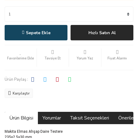
Sepete Ekle
Hızlı Satın Al
Tavsiye Et
Yorum Yaz
Fiyat Alarmı
Ürün Paylaş :
Karşılaştır
Ürün Bilgisi
Yorumlar
Taksit Seçenekleri
Önerilerin
Makita Elmas Ahşap Daire Testere
235x2,5x30 mm