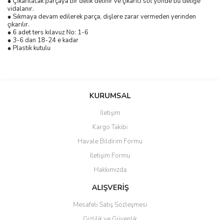
● Çıkarılacak parçaya bir delik delinir ve çıkarıcı sol yönde bu deliğe
vidalanır.
● Sıkmaya devam edilerek parça, dişlere zarar vermeden yerinden
çıkarılır.
● 6 adet ters kılavuz No: 1-6
● 3-6 dan 18-24 e kadar
● Plastik kutulu
Bu ürünün fiyat bilgisi, resim, ürün açıklamalarında ve diğer
konularda yetersiz gördüğünüz noktaları öneri formunu kullanarak
Bu ürüne ilk yorumu siz yapın!
KURUMSAL
tarafımıza iletebilirsiniz.
Görüş ve önerileriniz için teşekkür ederiz.
İletişim
Yorum Yaz
Kargo Takibi
Ürün resmi kalitesiz, bozuk veya görüntülenemiyor.
Havale Bildirim Formu
Ürün açıklamasında eksik bilgiler bulunuyor.
İletişim Formu
Ürün bilgilerinde hatalar bulunuyor.
Hakkımızda
Ürün fiyatı diğer sitelerden daha pahalı.
Bu ürüne benzer farklı alternatifler olmalı.
ALIŞVERİŞ
Mesafeli Satış Sözleşmesi
Gizlilik ve Güvenlik