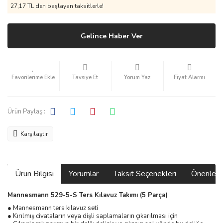
27,17 TL den başlayan taksitlerle!
Gelince Haber Ver
Tavsiye Et
Yorum Yaz
Fiyat Alarmı
Ürün Paylaş :
Karşılaştır
Ürün Bilgisi
Yorumlar
Taksit Seçenekleri
Önerilerin
Mannesmann 529-5-S Ters Kılavuz Takımı (5 Parça)
● Mannesmann ters kılavuz seti
● Kırılmış civataların veya dişli saplamaların çıkarılması için