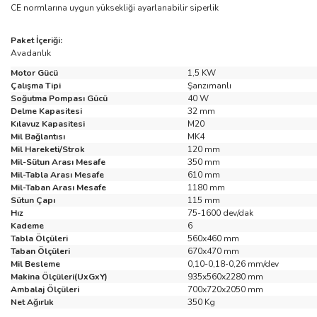
CE normlarına uygun yüksekliği ayarlanabilir siperlik
Paket İçeriği:
Avadanlık
Motor Gücü
1,5 KW
Çalışma Tipi
Şanzımanlı
Soğutma Pompası Gücü
40 W
Delme Kapasitesi
32 mm
Kılavuz Kapasitesi
M20
Mil Bağlantısı
MK4
Mil Hareketi/Strok
120 mm
Mil-Sütun Arası Mesafe
350 mm
Mil-Tabla Arası Mesafe
610 mm
Mil-Taban Arası Mesafe
1180 mm
Sütun Çapı
115 mm
Hız
75-1600 dev/dak
Kademe
6
Tabla Ölçüleri
560x460 mm
Taban Ölçüleri
670x470 mm
Mil Besleme
0,10-0,18-0,26 mm/dev
Makina Ölçüleri(UxGxY)
935x560x2280 mm
Ambalaj Ölçüleri
700x720x2050 mm
Net Ağırlık
350 Kg