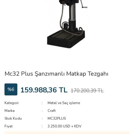
Mc32 Plus Şanzımanlı Matkap Tezgahı
159.988,36 TL
%6
170.200,39 TL
Kategori
Metal ve Saç işleme
Marka
Craft
Stok Kodu
MC32PLUS
Fiyat
3.250,00 USD + KDV