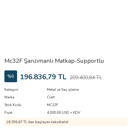
Mc32F Şanzımanlı Matkap-Supportlu
196.836,79 TL
%6
209.400,84 TL
Kategori
Metal ve Saç işleme
Marka
Craft
Stok Kodu
MC32F
Fiyat
4.000,00 USD + KDV
18.356,67 TL den başlayan taksitlerle!