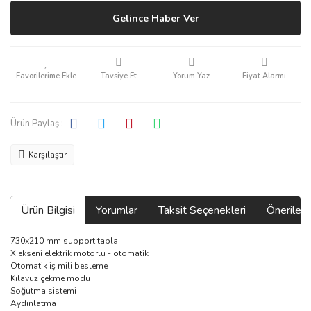
Gelince Haber Ver
Tavsiye Et
Yorum Yaz
Fiyat Alarmı
Ürün Paylaş :
Karşılaştır
Ürün Bilgisi
Yorumlar
Taksit Seçenekleri
Önerilerin
730x210 mm support tabla
X ekseni elektrik motorlu - otomatik
Otomatik iş mili besleme
Kılavuz çekme modu
Soğutma sistemi
Aydınlatma