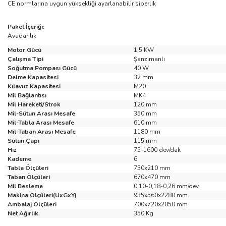
CE normlarına uygun yüksekliği ayarlanabilir siperlik
Paket İçeriği:
Avadanlık
Motor Gücü
1,5 KW
Çalışma Tipi
Şanzımanlı
Soğutma Pompası Gücü
40 W
Delme Kapasitesi
32 mm
Kılavuz Kapasitesi
M20
Mil Bağlantısı
MK4
Mil Hareketi/Strok
120 mm
Mil-Sütun Arası Mesafe
350 mm
Mil-Tabla Arası Mesafe
610 mm
Mil-Taban Arası Mesafe
1180 mm
Sütun Çapı
115 mm
Hız
75-1600 dev/dak
Kademe
6
Tabla Ölçüleri
730x210 mm
Taban Ölçüleri
670x470 mm
Mil Besleme
0,10-0,18-0,26 mm/dev
Makina Ölçüleri(UxGxY)
935x560x2280 mm
Ambalaj Ölçüleri
700x720x2050 mm
Net Ağırlık
350 Kg