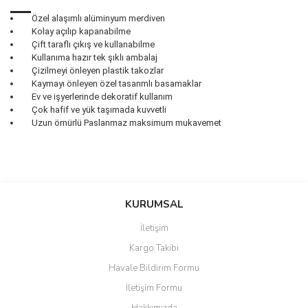
Özel alaşımlı alüminyum merdiven
Kolay açılıp kapanabilme
Çift taraflı çıkış ve kullanabilme
Kullanıma hazır tek şıklı ambalaj
Çizilmeyi önleyen plastik takozlar
Kaymayı önleyen özel tasarımlı basamaklar
Ev ve işyerlerinde dekoratif kullanım
Çok hafif ve yük taşımada kuvvetli
Uzun ömürlü Paslanmaz maksimum mukavemet
Bu ürünün fiyat bilgisi, resim, ürün açıklamalarında ve diğer
konularda yetersiz gördüğünüz noktaları öneri formunu kullanarak
Bu ürüne ilk yorumu siz yapın!
KURUMSAL
tarafımıza iletebilirsiniz.
Görüş ve önerileriniz için teşekkür ederiz.
İletişim
Yorum Yaz
Kargo Takibi
Ürün resmi kalitesiz, bozuk veya görüntülenemiyor.
Havale Bildirim Formu
Ürün açıklamasında eksik bilgiler bulunuyor.
İletişim Formu
Ürün bilgilerinde hatalar bulunuyor.