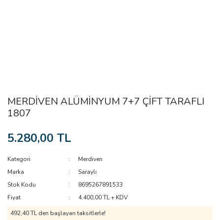
MERDİVEN ALÜMİNYUM 7+7 ÇİFT TARAFLI
1807
5.280,00 TL
Kategori
Merdiven
Marka
Saraylı
Stok Kodu
8695267891533
Fiyat
4.400,00 TL + KDV
492,40 TL den başlayan taksitlerle!