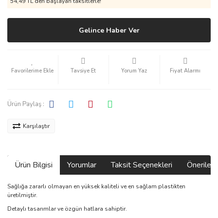
54,49 TL den başlayan taksitlerle!
Gelince Haber Ver
Tavsiye Et
Yorum Yaz
Fiyat Alarmı
Ürün Paylaş :
Karşılaştır
Ürün Bilgisi
Yorumlar
Taksit Seçenekleri
Önerilerin
Sağlığa zararlı olmayan en yüksek kaliteli ve en sağlam plastikten
üretilmiştir.
Detaylı tasarımlar ve özgün hatlara sahiptir.