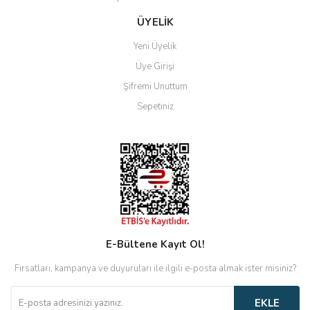
Gönder
ÜYELİK
Yeni Üyelik
Üye Girişi
Şifremi Unuttum
Sepetiniz
E-Bültene Kayıt Ol!
Fırsatları, kampanya ve duyuruları ile ilgili e-posta almak ister misiniz?
EKLE