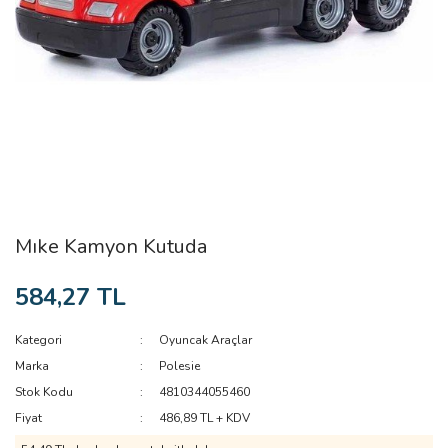
Mıke Kamyon Kutuda
584,27 TL
Kategori
Oyuncak Araçlar
Marka
Polesie
Stok Kodu
4810344055460
Fiyat
486,89 TL + KDV