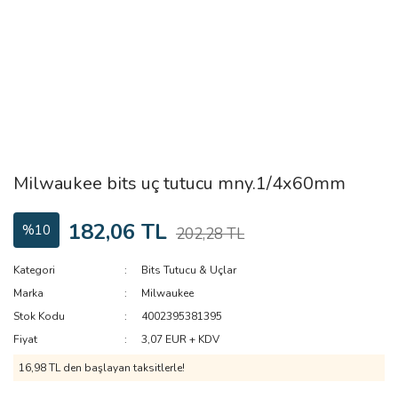
Milwaukee bits uç tutucu mny.1/4x60mm
182,06 TL
%10
202,28 TL
Kategori
Bits Tutucu & Uçlar
Marka
Milwaukee
Stok Kodu
4002395381395
Fiyat
3,07 EUR + KDV
16,98 TL den başlayan taksitlerle!