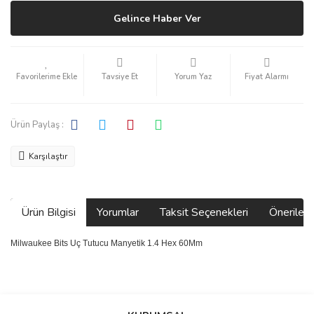
Gelince Haber Ver
Tavsiye Et
Yorum Yaz
Fiyat Alarmı
Ürün Paylaş :
Karşılaştır
Ürün Bilgisi
Yorumlar
Taksit Seçenekleri
Önerilerin
Milwaukee Bits Uç Tutucu Manyetik 1.4 Hex 60Mm
Bu ürünün fiyat bilgisi, resim, ürün açıklamalarında ve diğer
konularda yetersiz gördüğünüz noktaları öneri formunu kullanarak
Bu ürüne ilk yorumu siz yapın!