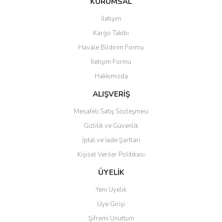
KURUMSAL
tarafımıza iletebilirsiniz.
Görüş ve önerileriniz için teşekkür ederiz.
İletişim
Yorum Yaz
Kargo Takibi
Ürün resmi kalitesiz, bozuk veya görüntülenemiyor.
Havale Bildirim Formu
Ürün açıklamasında eksik bilgiler bulunuyor.
İletişim Formu
Ürün bilgilerinde hatalar bulunuyor.
Hakkımızda
Ürün fiyatı diğer sitelerden daha pahalı.
Bu ürüne benzer farklı alternatifler olmalı.
ALIŞVERİŞ
Mesafeli Satış Sözleşmesi
Gizlilik ve Güvenlik
İptal ve İade Şartları
Kişisel Veriler Politikası
Gönder
ÜYELİK
Yeni Üyelik
Üye Girişi
Şifremi Unuttum