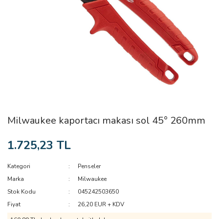
Milwaukee kaportacı makası sol 45° 260mm
1.725,23 TL
Kategori
Penseler
Marka
Milwaukee
Stok Kodu
045242503650
Fiyat
26,20 EUR + KDV