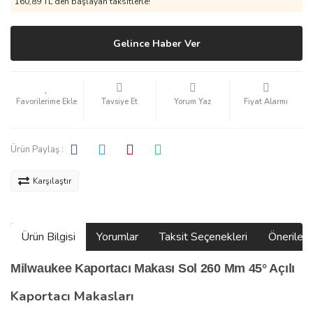
160,89 TL den başlayan taksitlerle!
Gelince Haber Ver
Tavsiye Et
Yorum Yaz
Fiyat Alarmı
Ürün Paylaş :
Karşılaştır
Ürün Bilgisi
Yorumlar
Taksit Seçenekleri
Önerilerin
Milwaukee Kaportacı Makası Sol 260 Mm 45° Açılı
Kaportacı Makasları