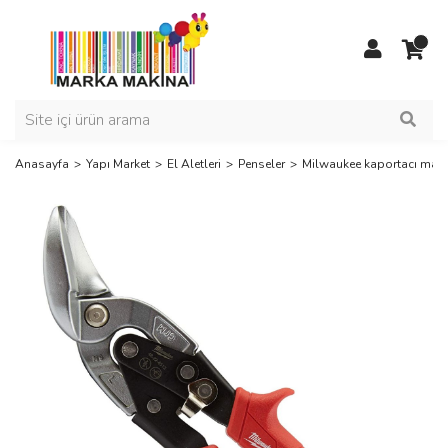
Anasayfa
Yapı Market
El Aletleri
Penseler
Milwaukee kaportacı mak