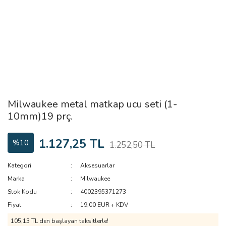
Milwaukee metal matkap ucu seti (1-
10mm)19 prç.
1.127,25 TL
%10
1.252,50 TL
Kategori
Aksesuarlar
Marka
Milwaukee
Stok Kodu
4002395371273
Fiyat
19,00 EUR + KDV
105,13 TL den başlayan taksitlerle!