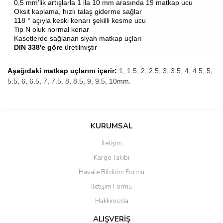
0,5 mm'lik artışlarla 1 ila 10 mm arasında 19 matkap ucu
Oksit kaplama, hızlı talaş giderme sağlar
118 ° açıyla keski kenarı şekilli kesme ucu
Tip N oluk normal kenar
Kasetlerde sağlanan siyah matkap uçları
DIN 338'e göre
üretilmiştir
Aşağıdaki matkap uçlarını içerir:
1, 1.5, 2, 2.5, 3, 3.5, 4, 4.5, 5,
5.5, 6, 6.5, 7, 7.5, 8, 8.5, 9, 9.5, 10mm.
Bu ürünün fiyat bilgisi, resim, ürün açıklamalarında ve diğer
konularda yetersiz gördüğünüz noktaları öneri formunu kullanarak
Bu ürüne ilk yorumu siz yapın!
KURUMSAL
tarafımıza iletebilirsiniz.
Görüş ve önerileriniz için teşekkür ederiz.
İletişim
Yorum Yaz
Kargo Takibi
Ürün resmi kalitesiz, bozuk veya görüntülenemiyor.
Havale Bildirim Formu
Ürün açıklamasında eksik bilgiler bulunuyor.
İletişim Formu
Ürün bilgilerinde hatalar bulunuyor.
Hakkımızda
Ürün fiyatı diğer sitelerden daha pahalı.
Bu ürüne benzer farklı alternatifler olmalı.
ALIŞVERİŞ