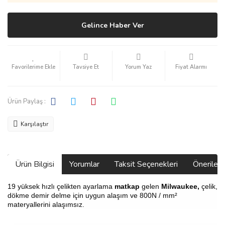
Gelince Haber Ver
Tavsiye Et
Yorum Yaz
Fiyat Alarmı
Ürün Paylaş :
Karşılaştır
Ürün Bilgisi
Yorumlar
Taksit Seçenekleri
Önerilerin
19 yüksek hızlı çelikten ayarlama
matkap
gelen
Milwaukee,
çelik,
dökme demir delme için uygun alaşım ve 800N / mm²
materyallerini alaşımsız.