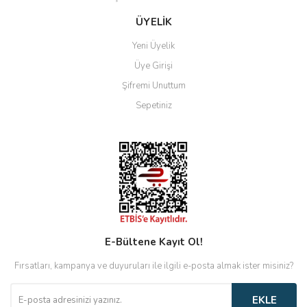
Gönder
ÜYELİK
Yeni Üyelik
Üye Girişi
Şifremi Unuttum
Sepetiniz
E-Bültene Kayıt Ol!
Fırsatları, kampanya ve duyuruları ile ilgili e-posta almak ister misiniz?
EKLE