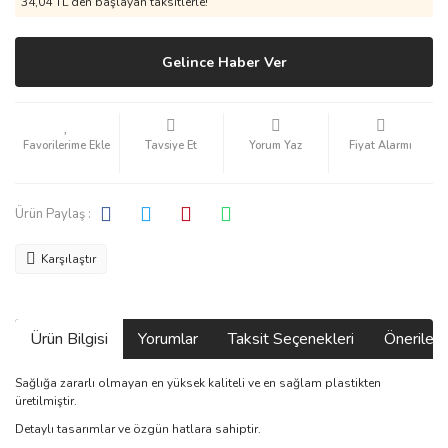
34,04 TL den başlayan taksitlerle!
Gelince Haber Ver
Tavsiye Et
Yorum Yaz
Fiyat Alarmı
Ürün Paylaş :
Karşılaştır
Ürün Bilgisi
Yorumlar
Taksit Seçenekleri
Önerilerin
Sağlığa zararlı olmayan en yüksek kaliteli ve en sağlam plastikten
üretilmiştir.
Detaylı tasarımlar ve özgün hatlara sahiptir.