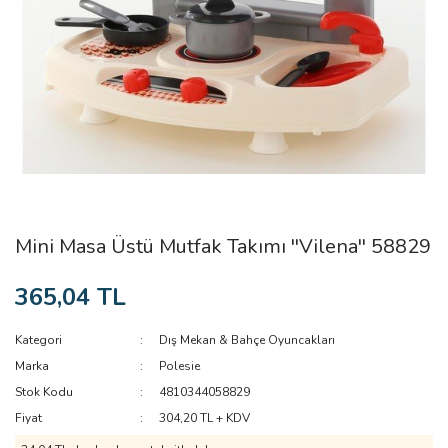
Mini Masa Üstü Mutfak Takımı ''Vilena'' 58829
365,04 TL
Kategori
Dış Mekan & Bahçe Oyuncakları
Marka
Polesie
Stok Kodu
4810344058829
Fiyat
304,20 TL + KDV