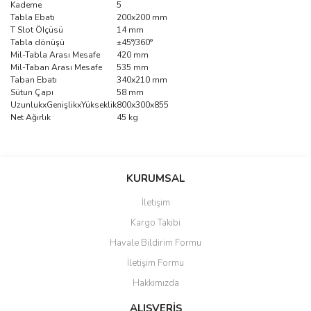
Kademe
5
Tabla Ebatı
200x200 mm
T Slot ÖIçüsü
14 mm
Tabla dönüşü
±45°/360°
Mil-Tabla Arası Mesafe
420 mm
Mil-Taban Arası Mesafe
535 mm
Taban Ebatı
340x210 mm
Sütun Çapı
58 mm
UzunlukxGenişlikxYükseklik
800x300x855
Net Ağırlık
45 kg
Bu ürünün fiyat bilgisi, resim, ürün açıklamalarında ve diğer
konularda yetersiz gördüğünüz noktaları öneri formunu kullanarak
Bu ürüne ilk yorumu siz yapın!
KURUMSAL
tarafımıza iletebilirsiniz.
Görüş ve önerileriniz için teşekkür ederiz.
İletişim
Yorum Yaz
Kargo Takibi
Ürün resmi kalitesiz, bozuk veya görüntülenemiyor.
Havale Bildirim Formu
Ürün açıklamasında eksik bilgiler bulunuyor.
İletişim Formu
Ürün bilgilerinde hatalar bulunuyor.
Hakkımızda
Ürün fiyatı diğer sitelerden daha pahalı.
Bu ürüne benzer farklı alternatifler olmalı.
ALIŞVERİŞ