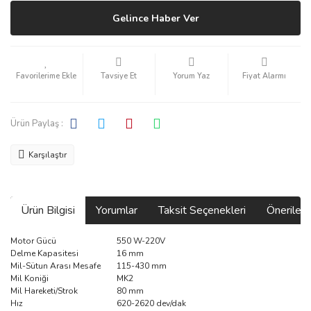
Gelince Haber Ver
Tavsiye Et
Yorum Yaz
Fiyat Alarmı
Ürün Paylaş :
Karşılaştır
Ürün Bilgisi
Yorumlar
Taksit Seçenekleri
Önerilerin
Motor Gücü
550 W-220V
Delme Kapasitesi
16 mm
Mil-Sütun Arası Mesafe
115-430 mm
Mil Koniği
MK2
Mil Hareketi/Strok
80 mm
Hız
620-2620 dev/dak