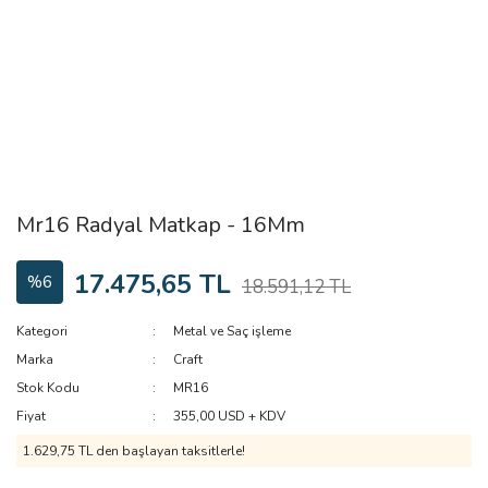
Mr16 Radyal Matkap - 16Mm
17.475,65 TL
%6
18.591,12 TL
Kategori
Metal ve Saç işleme
Marka
Craft
Stok Kodu
MR16
Fiyat
355,00 USD + KDV
1.629,75 TL den başlayan taksitlerle!