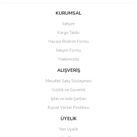
Bu ürünün fiyat bilgisi, resim, ürün açıklamalarında ve diğer
konularda yetersiz gördüğünüz noktaları öneri formunu kullanarak
Bu ürüne ilk yorumu siz yapın!
KURUMSAL
tarafımıza iletebilirsiniz.
Görüş ve önerileriniz için teşekkür ederiz.
İletişim
Yorum Yaz
Kargo Takibi
Ürün resmi kalitesiz, bozuk veya görüntülenemiyor.
Havale Bildirim Formu
Ürün açıklamasında eksik bilgiler bulunuyor.
İletişim Formu
Ürün bilgilerinde hatalar bulunuyor.
Hakkımızda
Ürün fiyatı diğer sitelerden daha pahalı.
Bu ürüne benzer farklı alternatifler olmalı.
ALIŞVERİŞ
Mesafeli Satış Sözleşmesi
Gizlilik ve Güvenlik
İptal ve İade Şartları
Kişisel Veriler Politikası
Gönder
ÜYELİK
Yeni Üyelik