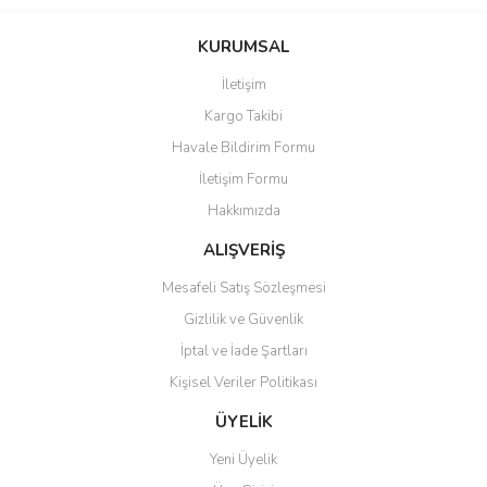
Bu ürünün fiyat bilgisi, resim, ürün açıklamalarında ve diğer
konularda yetersiz gördüğünüz noktaları öneri formunu kullanarak
Bu ürüne ilk yorumu siz yapın!
KURUMSAL
tarafımıza iletebilirsiniz.
Görüş ve önerileriniz için teşekkür ederiz.
İletişim
Yorum Yaz
Kargo Takibi
Ürün resmi kalitesiz, bozuk veya görüntülenemiyor.
Havale Bildirim Formu
Ürün açıklamasında eksik bilgiler bulunuyor.
İletişim Formu
Ürün bilgilerinde hatalar bulunuyor.
Hakkımızda
Ürün fiyatı diğer sitelerden daha pahalı.
Bu ürüne benzer farklı alternatifler olmalı.
ALIŞVERİŞ
Mesafeli Satış Sözleşmesi
Gizlilik ve Güvenlik
İptal ve İade Şartları
Kişisel Veriler Politikası
Gönder
ÜYELİK
Yeni Üyelik