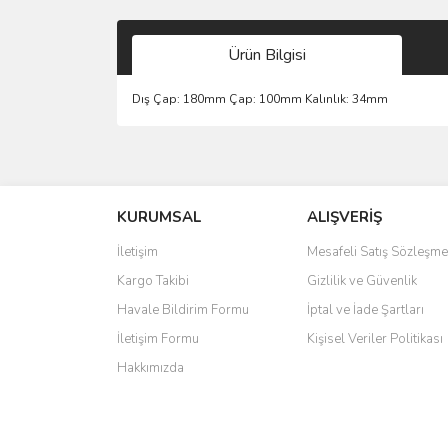
Ürün Bilgisi
Dış Çap: 180mm Çap: 100mm Kalınlık: 34mm
Bu ürünün fiyat bilgisi, resim, ürün açıklamalarında 
Görüş ve önerileriniz için teşekkür ederiz.
KURUMSAL
ALIŞVERİŞ
Ürün resmi kalitesiz, bozuk veya görüntülenemiyo
Ürün açıklamasında eksik bilgiler bulunuyor.
İletişim
Mesafeli Satış Sözleşme
Ürün bilgilerinde hatalar bulunuyor.
Kargo Takibi
Gizlilik ve Güvenlik
Ürün fiyatı diğer sitelerden daha pahalı.
Havale Bildirim Formu
İptal ve İade Şartları
Bu ürüne benzer farklı alternatifler olmalı.
İletişim Formu
Kişisel Veriler Politikası
Hakkımızda