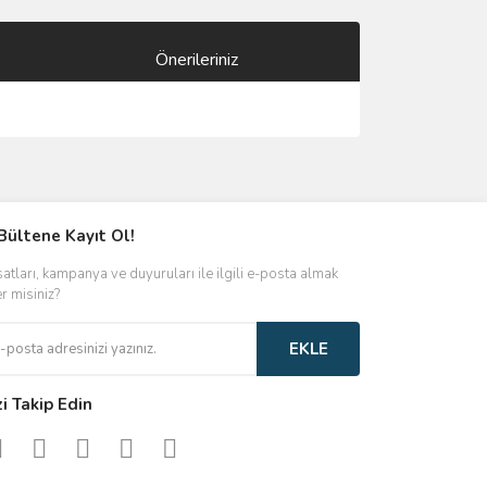
Önerileriniz
ımıza iletebilirsiniz.
Bültene Kayıt Ol!
satları, kampanya ve duyuruları ile ilgili e-posta almak
er misiniz?
EKLE
zi Takip Edin