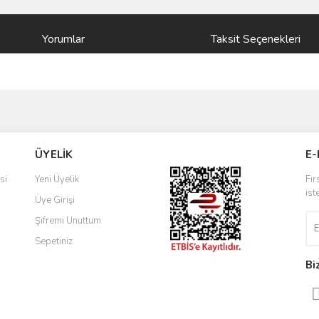
Yorumlar
Taksit Seçenekleri
ve diğer konularda yetersiz gördüğünüz noktaları öneri formunu kullanarak taraf
Bu ürüne ilk yorumu siz yapın!
ÜYELİK
E-
r.
Yorum Yaz
si
Yeni Üyelik
Fır
ist
Üye Girişi
Şifremi Unuttum
Sepetiniz
Bi