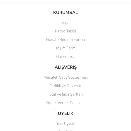
Bu ürünün fiyat bilgisi, resim, ürün açıklamalarında ve diğer
konularda yetersiz gördüğünüz noktaları öneri formunu kullanarak
Bu ürüne ilk yorumu siz yapın!
KURUMSAL
tarafımıza iletebilirsiniz.
Görüş ve önerileriniz için teşekkür ederiz.
İletişim
Yorum Yaz
Kargo Takibi
Ürün resmi kalitesiz, bozuk veya görüntülenemiyor.
Havale Bildirim Formu
Ürün açıklamasında eksik bilgiler bulunuyor.
İletişim Formu
Ürün bilgilerinde hatalar bulunuyor.
Hakkımızda
Ürün fiyatı diğer sitelerden daha pahalı.
Bu ürüne benzer farklı alternatifler olmalı.
ALIŞVERİŞ
Mesafeli Satış Sözleşmesi
Gizlilik ve Güvenlik
İptal ve İade Şartları
Kişisel Veriler Politikası
Gönder
ÜYELİK
Yeni Üyelik