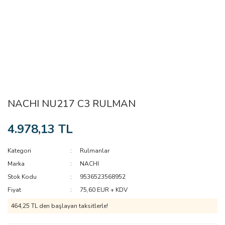
NACHI NU217 C3 RULMAN
4.978,13 TL
Kategori
Rulmanlar
Marka
NACHI
Stok Kodu
9536523568952
Fiyat
75,60 EUR + KDV
464,25 TL den başlayan taksitlerle!