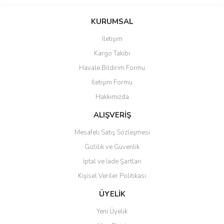
Bu ürünün fiyat bilgisi, resim, ürün açıklamalarında ve diğer
konularda yetersiz gördüğünüz noktaları öneri formunu kullanarak
Bu ürüne ilk yorumu siz yapın!
KURUMSAL
tarafımıza iletebilirsiniz.
Görüş ve önerileriniz için teşekkür ederiz.
İletişim
Yorum Yaz
Kargo Takibi
Ürün resmi kalitesiz, bozuk veya görüntülenemiyor.
Havale Bildirim Formu
Ürün açıklamasında eksik bilgiler bulunuyor.
İletişim Formu
Ürün bilgilerinde hatalar bulunuyor.
Hakkımızda
Ürün fiyatı diğer sitelerden daha pahalı.
Bu ürüne benzer farklı alternatifler olmalı.
ALIŞVERİŞ
Mesafeli Satış Sözleşmesi
Gizlilik ve Güvenlik
İptal ve İade Şartları
Kişisel Veriler Politikası
Gönder
ÜYELİK
Yeni Üyelik