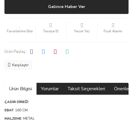
Gelince Haber Ver
Tavsiye Et
Yorum Yaz
Fiyat Alarmı
Ürün Paylaş :
Karşılaştır
Ürün Bilgisi
Yorumlar
Taksit Seçenekleri
Önerilerin
ÇADIR DİREĞİ
EBAT
: 160 CM
MALZEME
: METAL