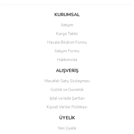
Bu ürünün fiyat bilgisi, resim, ürün açıklamalarında ve diğer
konularda yetersiz gördüğünüz noktaları öneri formunu kullanarak
Bu ürüne ilk yorumu siz yapın!
KURUMSAL
tarafımıza iletebilirsiniz.
Görüş ve önerileriniz için teşekkür ederiz.
İletişim
Yorum Yaz
Kargo Takibi
Ürün resmi kalitesiz, bozuk veya görüntülenemiyor.
Havale Bildirim Formu
Ürün açıklamasında eksik bilgiler bulunuyor.
İletişim Formu
Ürün bilgilerinde hatalar bulunuyor.
Hakkımızda
Ürün fiyatı diğer sitelerden daha pahalı.
Bu ürüne benzer farklı alternatifler olmalı.
ALIŞVERİŞ
Mesafeli Satış Sözleşmesi
Gizlilik ve Güvenlik
İptal ve İade Şartları
Kişisel Veriler Politikası
Gönder
ÜYELİK
Yeni Üyelik