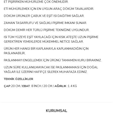
ET PİŞİRİRKEN MÜHÜRLEME ÇOK ÖNEMLİDİR.
ETİ MÜHÜRLEMEK İÇİN EN UYGUN ARAÇ DÖKÜM TAVALARDIR.
DÖKÜM ÜRÜNLER ÇABUK VE EŞİT ISI DAĞITIMI SAĞLAR.
ZAMAN TASARRUFU VE SAĞLIKLI PİŞİRME İMKANI SUNAR.
DÖKÜM DEMİR HER TÜRLÜ PİŞİRME TEKNİĞİNE UYGUNDUR.
ISI TÜM YÜZEYE EŞİT YAYILACAĞI İÇİN KISIK ATEŞTE UZUN PİŞİRME
GEREKTİREN YEMEKLERDE MÜKEMMEL NETİCE SAĞLAR.
ÜRÜN HER HANGİ BİR KAPLAMAYLA KAPLANMADIĞIN İÇİN
PASLANABİLİR,
PASLANMAYI ENGELLEMEK İÇİN ÜRÜNÜ TAMAMEN KURU BIRAKINIZ.
UZUN SÜRE KULLANILMAYACAK İSE PASLANMAMASI İÇİN DOĞAL
YAĞLAR İLE ÜZERİNİ HAFİFÇE SİLEREK MUHAFAZA EDİNİZ.
TEKNİK ÖZELLİKLER
ÇAP
:20 CM /
EBAT
: 8 İNCH / 20 CM /
AĞIRLIK
:1.4 KG
Bu ürünün fiyat bilgisi, resim, ürün açıklamalarında ve diğer
konularda yetersiz gördüğünüz noktaları öneri formunu kullanarak
Bu ürüne ilk yorumu siz yapın!
KURUMSAL
tarafımıza iletebilirsiniz.