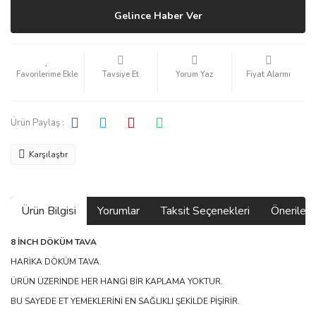
Gelince Haber Ver
Tavsiye Et
Yorum Yaz
Fiyat Alarmı
Ürün Paylaş :
Karşılaştır
Ürün Bilgisi
Yorumlar
Taksit Seçenekleri
Önerilerin
8 İNCH DÖKÜM TAVA
HARİKA DÖKÜM TAVA.
ÜRÜN ÜZERİNDE HER HANGİ BİR KAPLAMA YOKTUR.
BU SAYEDE ET YEMEKLERİNİ EN SAĞLIKLI ŞEKİLDE PİŞİRİR.