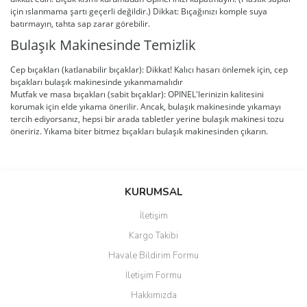
için ıslanmama şartı geçerli değildir.) Dikkat: Bıçağınızı komple suya
batırmayın, tahta sap zarar görebilir.
Bulaşık Makinesinde Temizlik
Cep bıçakları (katlanabilir bıçaklar): Dikkat! Kalıcı hasarı önlemek için, cep
bıçakları bulaşık makinesinde yıkanmamalıdır
Mutfak ve masa bıçakları (sabit bıçaklar): OPINEL'lerinizin kalitesini
korumak için elde yıkama önerilir. Ancak, bulaşık makinesinde yıkamayı
tercih ediyorsanız, hepsi bir arada tabletler yerine bulaşık makinesi tozu
öneririz. Yıkama biter bitmez bıçakları bulaşık makinesinden çıkarın.
Bu ürünün fiyat bilgisi, resim, ürün açıklamalarında ve diğer
konularda yetersiz gördüğünüz noktaları öneri formunu kullanarak
Bu ürüne ilk yorumu siz yapın!
KURUMSAL
tarafımıza iletebilirsiniz.
Görüş ve önerileriniz için teşekkür ederiz.
İletişim
Yorum Yaz
Kargo Takibi
Ürün resmi kalitesiz, bozuk veya görüntülenemiyor.
Havale Bildirim Formu
Ürün açıklamasında eksik bilgiler bulunuyor.
İletişim Formu
Ürün bilgilerinde hatalar bulunuyor.
Hakkımızda
Ürün fiyatı diğer sitelerden daha pahalı.