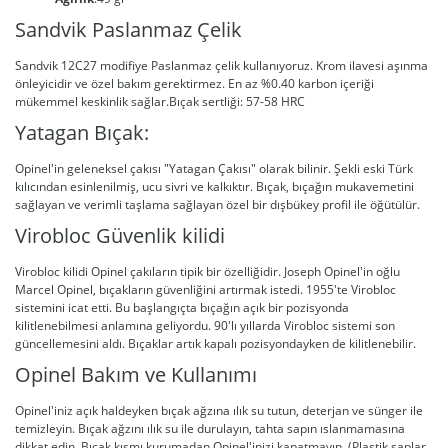
Sandvik Paslanmaz Çelik
Sandvik 12C27 modifiye Paslanmaz çelik kullanıyoruz. Krom ilavesi aşınma
önleyicidir ve özel bakım gerektirmez. En az %0.40 karbon içeriği
mükemmel keskinlik sağlar.Bıçak sertliği: 57-58 HRC
Yatagan Bıçak:
Opinel'in geleneksel çakısı "Yatagan Çakısı" olarak bilinir. Şekli eski Türk
kılıcından esinlenilmiş, ucu sivri ve kalkıktır. Bıçak, bıçağın mukavemetini
sağlayan ve verimli taşlama sağlayan özel bir dışbükey profil ile öğütülür.
Virobloc Güvenlik kilidi
Virobloc kilidi Opinel çakıların tipik bir özelliğidir. Joseph Opinel'in oğlu
Marcel Opinel, bıçakların güvenliğini artırmak istedi. 1955'te Virobloc
sistemini icat etti. Bu başlangıçta bıçağın açık bir pozisyonda
kilitlenebilmesi anlamına geliyordu. 90'lı yıllarda Virobloc sistemi son
güncellemesini aldı. Bıçaklar artık kapalı pozisyondayken de kilitlenebilir.
Opinel Bakım ve Kullanımı
Opinel'iniz açık haldeyken bıçak ağzına ılık su tutun, deterjan ve sünger ile
temizleyin. Bıçak ağzını ılık su ile durulayın, tahta sapın ıslanmamasına
dikkat edin. Bıçak kısmı kurumadan Opinel'inizi kapatmayın. (Plastik saplar