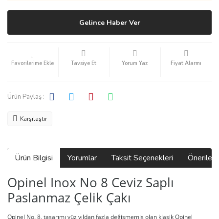
Gelince Haber Ver
Tavsiye Et
Yorum Yaz
Fiyat Alarmı
Ürün Paylaş :
Karşılaştır
Ürün Bilgisi
Yorumlar
Taksit Seçenekleri
Önerilerin
Opinel Inox No 8 Ceviz Saplı
Paslanmaz Çelik Çakı
Opinel No. 8, tasarımı yüz yıldan fazla değişmemiş olan klasik Opinel