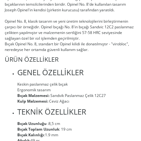
bıçaklarının temsilcilerinden biridir. Opinel No. 8'de kullanılan tasarım
Joseph Opinel'in kendisi (şirketin kurucusu) tarafından yaratıldı.
Opinel No. 8, klasik tasarım ve yeni üretim teknolojilerini birleştirmenin
çarpıcı bir örneğidir. Opinel bıçağı No. 8'in bıçağı Sandvic 12C2 paslanmaz
çelikten yapılmıştır ve malzemenin sertliğini 57-58 HRC seviyesinde
sağlayan özel bir ısıl işlemden geçirilmiştir.
Bıçak Opinel No. 8, standart bir Opinel kilidi ile donatılmıştır - "virobloc",
neredeyse her ortamda güvenli kullanım sağlar.
ÜRÜN ÖZELLİKLER
GENEL ÖZELLİKLER
Keskin paslanmaz çelik bıçak
Ergonomik tasarım
Bıçak Malzemesi:
Sandvik Paslanmaz Çelik 12C27
Kulp Malzemesi:
Ceviz Ağacı
TEKNİK ÖZELLİKLER
Bıçak Uzunluğu
:8,5 cm
Bıçak Toplam Uzunluk
: 19 cm
Bıçak Kalınlığı
:1.9 mm
Ağırlık
:49 gr