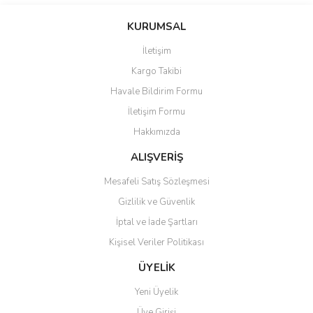
Bu ürünün fiyat bilgisi, resim, ürün açıklamalarında ve diğer
konularda yetersiz gördüğünüz noktaları öneri formunu kullanarak
Bu ürüne ilk yorumu siz yapın!
KURUMSAL
tarafımıza iletebilirsiniz.
Görüş ve önerileriniz için teşekkür ederiz.
İletişim
Yorum Yaz
Kargo Takibi
Ürün resmi kalitesiz, bozuk veya görüntülenemiyor.
Havale Bildirim Formu
Ürün açıklamasında eksik bilgiler bulunuyor.
İletişim Formu
Ürün bilgilerinde hatalar bulunuyor.
Hakkımızda
Ürün fiyatı diğer sitelerden daha pahalı.
Bu ürüne benzer farklı alternatifler olmalı.
ALIŞVERİŞ
Mesafeli Satış Sözleşmesi
Gizlilik ve Güvenlik
İptal ve İade Şartları
Kişisel Veriler Politikası
Gönder
ÜYELİK
Yeni Üyelik
Üye Girişi