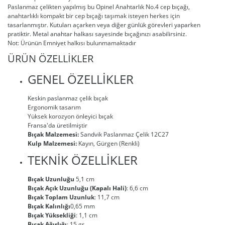
Paslanmaz çelikten yapılmış bu Opinel Anahtarlık No.4 cep bıçağı,
anahtarlıklı kompakt bir cep bıçağı taşımak isteyen herkes için
tasarlanmıştır. Kutuları açarken veya diğer günlük görevleri yaparken
pratiktir. Metal anahtar halkası sayesinde bıçağınızı asabilirsiniz.
Not: Ürünün Emniyet halkısı bulunmamaktadır
ÜRÜN ÖZELLİKLER
GENEL ÖZELLİKLER
Keskin paslanmaz çelik bıçak
Ergonomik tasarım
Yüksek korozyon önleyici bıçak
Fransa'da üretilmiştir
Bıçak Malzemesi:
Sandvik Paslanmaz Çelik 12C27
Kulp Malzemesi:
Kayın, Gürgen (Renkli)
TEKNİK ÖZELLİKLER
Bıçak Uzunluğu
5,1 cm
Bıçak Açık Uzunluğu (Kapalı Hali)
: 6,6 cm
Bıçak Toplam Uzunluk
: 11,7 cm
Bıçak Kalınlığı
0,65 mm
Bıçak Yüksekliği
: 1,1 cm
Bıçak Ağırlığı
: 15 gr