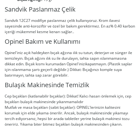
Sandvik Paslanmaz Çelik
Sandvik 12C27 modifiye paslanmaz çelik kullanıyoruz. Krom ilavesi
sayesinde anti-koroziftir ve özel bir bakım gerektirmez. En az% 0.40 karbon
içeriği mükemmel kesme kenarı sağlar..
Opinel Bakım ve Kullanımı
Opinel'iniz açık haldeyken bıçak ağzına ılık su tutun, deterjan ve sünger ile
temizleyin. Bıçak ağzını ılık su ile durulayın, tahta sapın ıslanmamasına
dikkat edin. Bıçak kısmı kurumadan Opinel'inizikapatmayın. (Plastik saplar
için ıslanmama şartı geçerli değildir.) Dikkat: Bıçağınızı komple suya
batırmayın, tahta sap zarar görebilir.
Bulaşık Makinesinde Temizlik
Cep bıçakları (katlanabilir bıçaklar): Dikkat! Kalıcı hasarı önlemek için, cep
bıçakları bulaşık makinesinde yıkanmamalıdır
Mutfak ve masa bıçakları (sabit bıçaklar): OPINEL'lerinizin kalitesini
korumak için elde yıkama önerilir. Ancak, bulaşık makinesinde yıkamayı
tercih ediyorsanız, hepsi bir arada tabletler yerine bulaşık makinesi tozu
öneririz. Yıkama biter bitmez bıçakları bulaşık makinesinden çıkarın.