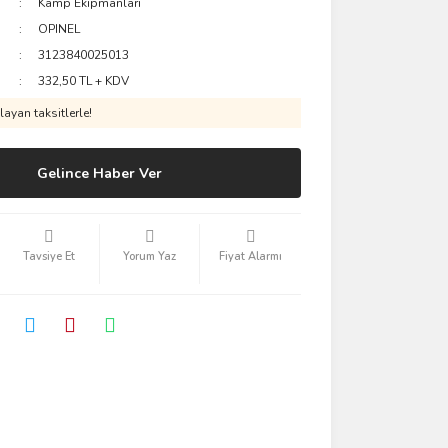
Kamp Ekipmanları
OPINEL
3123840025013
332,50 TL + KDV
ayan taksitlerle!
Gelince Haber Ver
Tavsiye Et
Yorum Yaz
Fiyat Alarmı