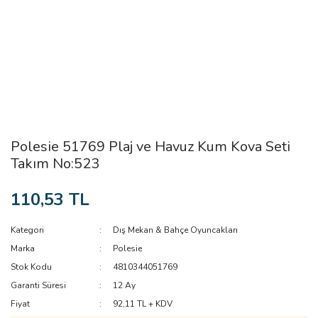
Polesie 51769 Plaj ve Havuz Kum Kova Seti
Takım No:523
110,53 TL
Kategori
Dış Mekan & Bahçe Oyuncakları
Marka
Polesie
Stok Kodu
4810344051769
Garanti Süresi
12 Ay
Fiyat
92,11 TL + KDV