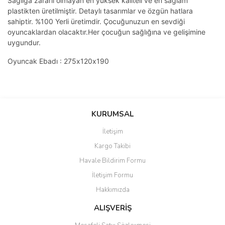
Sağlığa zararlı olmayan en yüksek kaliteli ve en sağlam
plastikten üretilmiştir. Detaylı tasarımlar ve özgün hatlara
sahiptir. %100 Yerli üretimdir. Çocuğunuzun en sevdiği
oyuncaklardan olacaktır.Her çocuğun sağlığına ve gelişimine
uygundur.
Oyuncak Ebadı : 275х120х190
Bu ürünün fiyat bilgisi, resim, ürün açıklamalarında ve diğer
konularda yetersiz gördüğünüz noktaları öneri formunu kullanarak
Bu ürüne ilk yorumu siz yapın!
KURUMSAL
tarafımıza iletebilirsiniz.
Görüş ve önerileriniz için teşekkür ederiz.
İletişim
Yorum Yaz
Kargo Takibi
Ürün resmi kalitesiz, bozuk veya görüntülenemiyor.
Havale Bildirim Formu
Ürün açıklamasında eksik bilgiler bulunuyor.
İletişim Formu
Ürün bilgilerinde hatalar bulunuyor.
Hakkımızda
Ürün fiyatı diğer sitelerden daha pahalı.
Bu ürüne benzer farklı alternatifler olmalı.
ALIŞVERİŞ