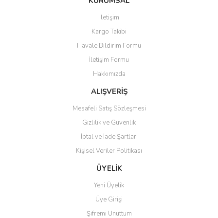
KURUMSAL
tarafımıza iletebilirsiniz.
Görüş ve önerileriniz için teşekkür ederiz.
İletişim
Yorum Yaz
Kargo Takibi
Ürün resmi kalitesiz, bozuk veya görüntülenemiyor.
Havale Bildirim Formu
Ürün açıklamasında eksik bilgiler bulunuyor.
İletişim Formu
Ürün bilgilerinde hatalar bulunuyor.
Hakkımızda
Ürün fiyatı diğer sitelerden daha pahalı.
Bu ürüne benzer farklı alternatifler olmalı.
ALIŞVERİŞ
Mesafeli Satış Sözleşmesi
Gizlilik ve Güvenlik
İptal ve İade Şartları
Kişisel Veriler Politikası
Gönder
ÜYELİK
Yeni Üyelik
Üye Girişi
Şifremi Unuttum