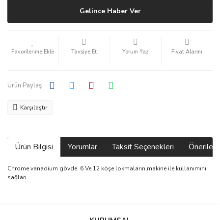
Gelince Haber Ver
Tavsiye Et
Yorum Yaz
Fiyat Alarmı
Ürün Paylaş :
Karşılaştır
Ürün Bilgisi
Yorumlar
Taksit Seçenekleri
Önerilerin
Chrome vanadium gövde. 6 Ve 12 köşe lokmaların,makine ile kullanımını
sağlari.
Bu ürünün fiyat bilgisi, resim, ürün açıklamalarında ve diğer
konularda yetersiz gördüğünüz noktaları öneri formunu kullanarak
Bu ürüne ilk yorumu siz yapın!