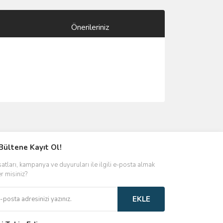
Önerileriniz
ımıza iletebilirsiniz.
Bültene Kayıt Ol!
satları, kampanya ve duyuruları ile ilgili e-posta almak
er misiniz?
EKLE