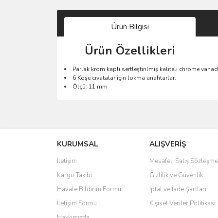
Ürün Bilgisi
Ürün Özellikleri
Parlak krom kaplı sertleştirilmiş kaliteli chrome vanad
6 Köşe cıvatalar için lokma anahtarlar.
Ölçü: 11 mm
Bu ürünün fiyat bilgisi, resim, ürün açıklamalarında 
Görüş ve önerileriniz için teşekkür ederiz.
KURUMSAL
ALIŞVERİŞ
Ürün resmi kalitesiz, bozuk veya görüntülenemiyo
Ürün açıklamasında eksik bilgiler bulunuyor.
İletişim
Mesafeli Satış Sözleşme
Ürün bilgilerinde hatalar bulunuyor.
Kargo Takibi
Gizlilik ve Güvenlik
Ürün fiyatı diğer sitelerden daha pahalı.
Havale Bildirim Formu
İptal ve İade Şartları
Bu ürüne benzer farklı alternatifler olmalı.
İletişim Formu
Kişisel Veriler Politikası
Hakkımızda