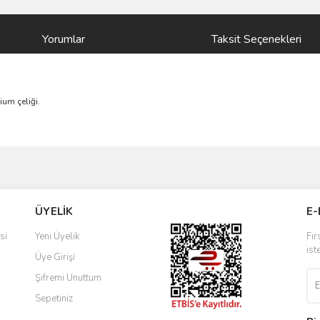
Yorumlar
Taksit Seçenekleri
ium çeliği.
ve diğer konularda yetersiz gördüğünüz noktaları öneri formunu kullanarak taraf
Bu ürüne ilk yorumu siz yapın!
ÜYELİK
E-
r.
Yorum Yaz
si
Yeni Üyelik
Fır
ist
Üye Girişi
Şifremi Unuttum
Sepetiniz