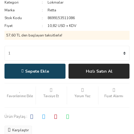
Kategori
Lokmalar
Marka
Retta
Stok Kodu
8699153511086
Fiyat
10,82 USD + KDV
57,60 TL den başlayan taksitlerle!
Sepete Ekle
Hızlı Satın Al
Tavsiye Et
Yorum Yaz
Fiyat Alarmı
Ürün Paylaş :
Karşılaştır