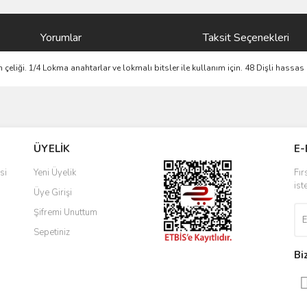
Yorumlar
Taksit Seçenekleri
 çeliği. 1/4 Lokma anahtarlar ve lokmalı bitsler ile kullanım için. 48 Dişli hassas
ve diğer konularda yetersiz gördüğünüz noktaları öneri formunu kullanarak taraf
Bu ürüne ilk yorumu siz yapın!
ÜYELİK
E-
r.
Yorum Yaz
si
Yeni Üyelik
Fır
ist
Üye Girişi
Şifremi Unuttum
Sepetiniz
Bi