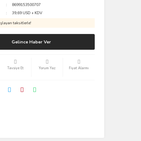
8699153500707
39,69 USD + KDV
layan taksitlerle!
Gelince Haber Ver
Tavsiye Et
Yorum Yaz
Fiyat Alarmı