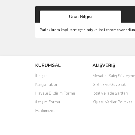
Ürün Bilgisi
Parlak krom kaplı sertleştirilmiş kaliteli chrome vanadium
Bu ürünün fiyat bilgisi, resim, ürün açıklamalarında 
Görüş ve önerileriniz için teşekkür ederiz.
KURUMSAL
ALIŞVERİŞ
Ürün resmi kalitesiz, bozuk veya görüntülenemiyo
Ürün açıklamasında eksik bilgiler bulunuyor.
İletişim
Mesafeli Satış Sözleşme
Ürün bilgilerinde hatalar bulunuyor.
Kargo Takibi
Gizlilik ve Güvenlik
Ürün fiyatı diğer sitelerden daha pahalı.
Havale Bildirim Formu
İptal ve İade Şartları
Bu ürüne benzer farklı alternatifler olmalı.
İletişim Formu
Kişisel Veriler Politikası
Hakkımızda