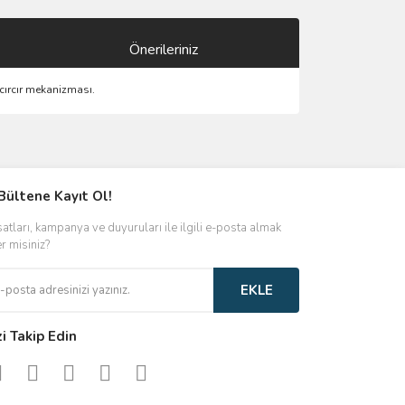
Önerileriniz
 cırcır mekanizması.
ımıza iletebilirsiniz.
Bültene Kayıt Ol!
satları, kampanya ve duyuruları ile ilgili e-posta almak
er misiniz?
EKLE
zi Takip Edin