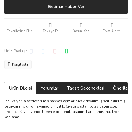
Gelince Haber Ver
Tavsiye Et
Yorum Yaz
Fiyat Alarmı
Ürün Paylaş :
Karşılaştır
Ürün Bilgisi
Yorumlar
Taksit Seçenekleri
Önerilerin
İndüksiyonla sertleştirilmiş hassas ağızlar. Sıcak dövülmüş,sertleştirilmiş
ve tavlanmış chrome vanadium çelik. Civata başları kolay geçen özel
profiller. Kaymayı engelleyen ergonomik tasarım. Parlatılmış mat krom
kaplama.
Bu ürünün fiyat bilgisi, resim, ürün açıklamalarında ve diğer