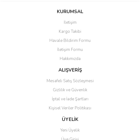
konularda yetersiz gördüğünüz noktaları öneri formunu kullanarak
Bu ürüne ilk yorumu siz yapın!
KURUMSAL
tarafımıza iletebilirsiniz.
Görüş ve önerileriniz için teşekkür ederiz.
İletişim
Yorum Yaz
Kargo Takibi
Ürün resmi kalitesiz, bozuk veya görüntülenemiyor.
Havale Bildirim Formu
Ürün açıklamasında eksik bilgiler bulunuyor.
İletişim Formu
Ürün bilgilerinde hatalar bulunuyor.
Hakkımızda
Ürün fiyatı diğer sitelerden daha pahalı.
Bu ürüne benzer farklı alternatifler olmalı.
ALIŞVERİŞ
Mesafeli Satış Sözleşmesi
Gizlilik ve Güvenlik
İptal ve İade Şartları
Kişisel Veriler Politikası
Gönder
ÜYELİK
Yeni Üyelik
Üye Girişi