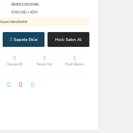
8699153503098
9,56 USD + KDV
ayan taksitlerle!
Sepete Ekle
Hızlı Satın Al
Tavsiye Et
Yorum Yaz
Fiyat Alarmı