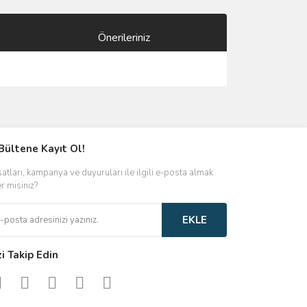
Önerileriniz
ımıza iletebilirsiniz.
Bültene Kayıt Ol!
satları, kampanya ve duyuruları ile ilgili e-posta almak
er misiniz?
EKLE
zi Takip Edin