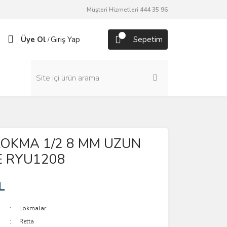
Müşteri Hizmetleri 444 35 96
Üye Ol
Giriş Yap
Sepetim
/
LOKMA 1/2 8 MM UZUN
E RYU1208
L
Lokmalar
Retta