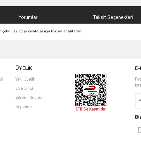
Yorumlar
Taksit Seçenekleri
 çeliği. 12 Köşe cıvatalar için lokma anahtarlar.
ve diğer konularda yetersiz gördüğünüz noktaları öneri formunu kullanarak taraf
Bu ürüne ilk yorumu siz yapın!
ÜYELİK
E-
r.
Yorum Yaz
si
Yeni Üyelik
Fır
ist
Üye Girişi
Şifremi Unuttum
Sepetiniz
Bi