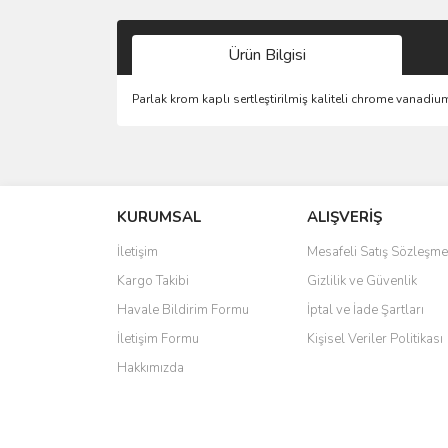
Ürün Bilgisi
Parlak krom kaplı sertleştirilmiş kaliteli chrome vanadium
Bu ürünün fiyat bilgisi, resim, ürün açıklamalarında 
Görüş ve önerileriniz için teşekkür ederiz.
KURUMSAL
ALIŞVERİŞ
Ürün resmi kalitesiz, bozuk veya görüntülenemiyo
Ürün açıklamasında eksik bilgiler bulunuyor.
İletişim
Mesafeli Satış Sözleşme
Ürün bilgilerinde hatalar bulunuyor.
Kargo Takibi
Gizlilik ve Güvenlik
Ürün fiyatı diğer sitelerden daha pahalı.
Havale Bildirim Formu
İptal ve İade Şartları
Bu ürüne benzer farklı alternatifler olmalı.
İletişim Formu
Kişisel Veriler Politikası
Hakkımızda