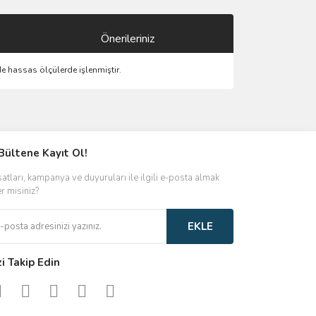
Önerileriniz
de hassas ölçülerde işlenmiştir.
ımıza iletebilirsiniz.
Bültene Kayıt Ol!
satları, kampanya ve duyuruları ile ilgili e-posta almak
er misiniz?
EKLE
zi Takip Edin