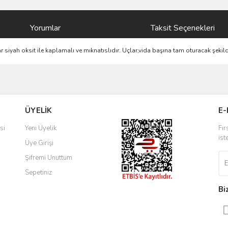
Yorumlar
Taksit Seçenekleri
r siyah oksit ile kaplamalı ve mıknatıslıdır. Uçlar,vida başına tam oturacak şekil
ve diğer konularda yetersiz gördüğünüz noktaları öneri formunu kullanarak taraf
Bu ürüne ilk yorumu siz yapın!
ÜYELİK
E-
r.
Yorum Yaz
si
Yeni Üyelik
Fır
ist
Üye Girişi
Şifremi Unuttum
Sepetiniz
Bi