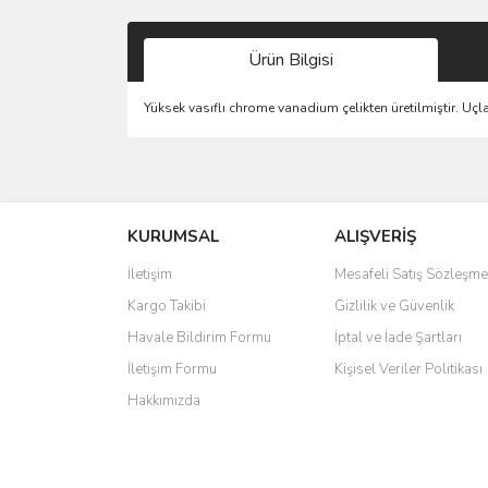
Ürün Bilgisi
Yüksek vasıflı chrome vanadium çelikten üretilmiştir. Uçla
Bu ürünün fiyat bilgisi, resim, ürün açıklamalarında 
Görüş ve önerileriniz için teşekkür ederiz.
KURUMSAL
ALIŞVERİŞ
Ürün resmi kalitesiz, bozuk veya görüntülenemiyo
Ürün açıklamasında eksik bilgiler bulunuyor.
İletişim
Mesafeli Satış Sözleşme
Ürün bilgilerinde hatalar bulunuyor.
Kargo Takibi
Gizlilik ve Güvenlik
Ürün fiyatı diğer sitelerden daha pahalı.
Havale Bildirim Formu
İptal ve İade Şartları
Bu ürüne benzer farklı alternatifler olmalı.
İletişim Formu
Kişisel Veriler Politikası
Hakkımızda