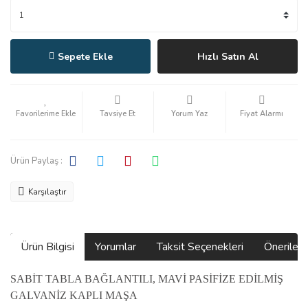
Sepete Ekle
Hızlı Satın Al
Tavsiye Et
Yorum Yaz
Fiyat Alarmı
Ürün Paylaş :
Karşılaştır
Ürün Bilgisi
Yorumlar
Taksit Seçenekleri
Önerilerin
SABİT TABLA BAĞLANTILI, MAVİ PASİFİZE EDİLMİŞ
GALVANİZ KAPLI MAŞA