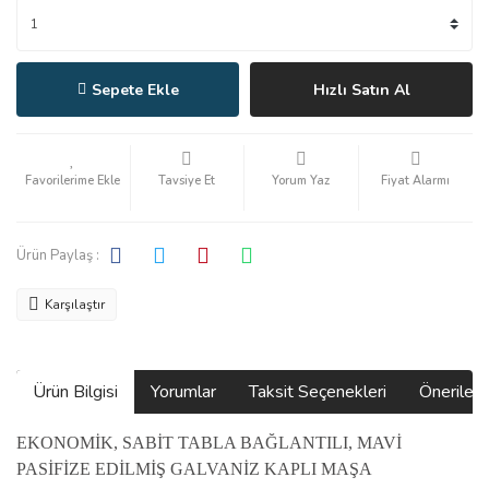
Sepete Ekle
Hızlı Satın Al
Tavsiye Et
Yorum Yaz
Fiyat Alarmı
Ürün Paylaş :
Karşılaştır
Ürün Bilgisi
Yorumlar
Taksit Seçenekleri
Önerilerin
EKONOMİK, SABİT TABLA BAĞLANTILI, MAVİ
PASİFİZE EDİLMİŞ GALVANİZ KAPLI MAŞA