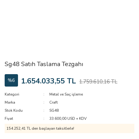
Sg48 Satıh Taslama Tezgahı
1.654.033,55 TL
%6
1.759.610,16 TL
Kategori
Metal ve Saç işleme
Marka
Craft
Stok Kodu
SG48
Fiyat
33.600,00 USD + KDV
154.252,41 TL den başlayan taksitlerle!