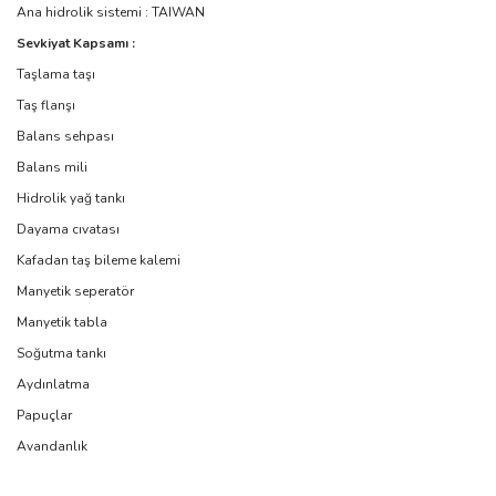
Ana hidrolik sistemi : TAIWAN
Sevkiyat Kapsamı :
Taşlama taşı
Taş flanşı
Balans sehpası
Balans mili
Hidrolik yağ tankı
Dayama cıvatası
Kafadan taş bileme kalemi
Manyetik seperatör
Manyetik tabla
Soğutma tankı
Aydınlatma
Papuçlar
Avandanlık