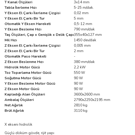
T Kanal Ölçüleri
3x14 mm
Tabla İlerleme Hızı
5-25 m/dak.
Y Eksen El Çarkı İlerleme Çizgisi
0,02 mm
Y Eksen El Çarkı Bir Tur
5 mm
Otomatik Y Eksen Hareketi
0,5-12 mm
Y Eksen Besleme Hızı
790 mm/dak
Taş Ölçüleri, Çap x Genişlik x Delik Çapı
355x40x127 mm
Mil Hızı
1450 dev/dak
Z Eksen El Çarkı İlerleme Çizgisi
0,005 mm
Z Eksen El Çarkı Bir Tur
2 mm
Otomatik Paso Hareketi
-
Z Eksen Beslenme Hızı
380 mm/dak
Hidrolik Motor Gücü
2,2 kW
Toz Toparlama Motor Gücü
550 W
Soğutma Motor Gücü
90 W
Y Eksen Besleme Motor Gücü
90 W
Z Eksen Motor Gücü
90 W
Kapladığı Alan Ölçüleri
3600x2600 mm
Ambalaj Ölçüleri
2790x2250x2195 mm
Net Ağırlık
2810 kg
Brüt Ağırlık
3110 kg
X ekseni hidrolik
Güçlü döküm gövde, rijit yapı