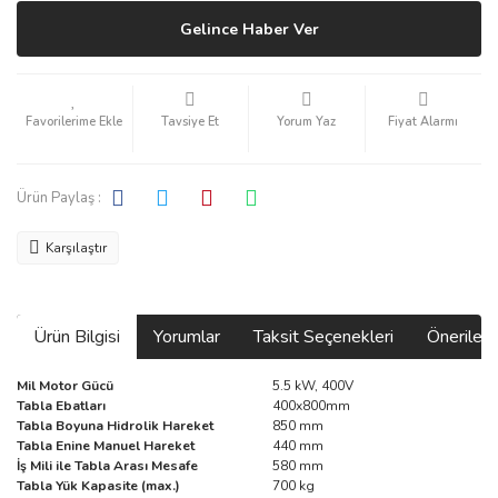
Gelince Haber Ver
Tavsiye Et
Yorum Yaz
Fiyat Alarmı
Ürün Paylaş :
Karşılaştır
Ürün Bilgisi
Yorumlar
Taksit Seçenekleri
Önerilerin
Mil Motor Gücü
5.5 kW, 400V
Tabla Ebatları
400x800mm
Tabla Boyuna Hidrolik Hareket
850 mm
Tabla Enine Manuel Hareket
440 mm
İş Mili ile Tabla Arası Mesafe
580 mm
Tabla Yük Kapasite (max.)
700 kg