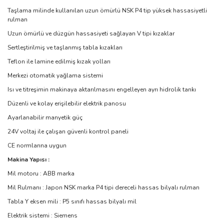
Taşlama milinde kullanılan uzun ömürlü NSK P4 tip yüksek hassasiyetli
rulman
Uzun ömürlü ve düzgün hassasiyeti sağlayan V tipi kızaklar
Sertleştirilmiş ve taşlanmış tabla kızakları
Teflon ile lamine edilmiş kızak yolları
Merkezi otomatik yağlama sistemi
Isı ve titreşimin makinaya aktarılmasını engelleyen ayrı hidrolik tankı
Düzenli ve kolay erişilebilir elektrik panosu
Ayarlanabilir manyetik güç
24V voltaj ile çalışan güvenli kontrol paneli
CE normlarına uygun
Makina Yapısı :
Mil motoru : ABB marka
Mil Rulmanı : Japon NSK marka P4 tipi dereceli hassas bilyalı rulman
Tabla Y eksen mili : P5 sınıfı hassas bilyalı mil
Elektrik sistemi : Siemens