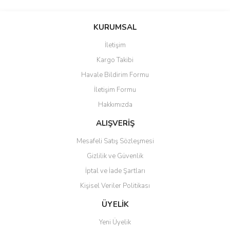
Bu ürünün fiyat bilgisi, resim, ürün açıklamalarında ve diğer
konularda yetersiz gördüğünüz noktaları öneri formunu kullanarak
Bu ürüne ilk yorumu siz yapın!
KURUMSAL
tarafımıza iletebilirsiniz.
Görüş ve önerileriniz için teşekkür ederiz.
İletişim
Yorum Yaz
Kargo Takibi
Ürün resmi kalitesiz, bozuk veya görüntülenemiyor.
Havale Bildirim Formu
Ürün açıklamasında eksik bilgiler bulunuyor.
İletişim Formu
Ürün bilgilerinde hatalar bulunuyor.
Hakkımızda
Ürün fiyatı diğer sitelerden daha pahalı.
Bu ürüne benzer farklı alternatifler olmalı.
ALIŞVERİŞ
Mesafeli Satış Sözleşmesi
Gizlilik ve Güvenlik
İptal ve İade Şartları
Kişisel Veriler Politikası
Gönder
ÜYELİK
Yeni Üyelik