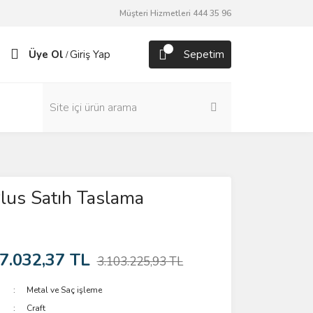
Müşteri Hizmetleri 444 35 96
Üye Ol
Giriş Yap
Sepetim
/
lus Satıh Taslama
7.032,37 TL
3.103.225,93 TL
Metal ve Saç işleme
Craft