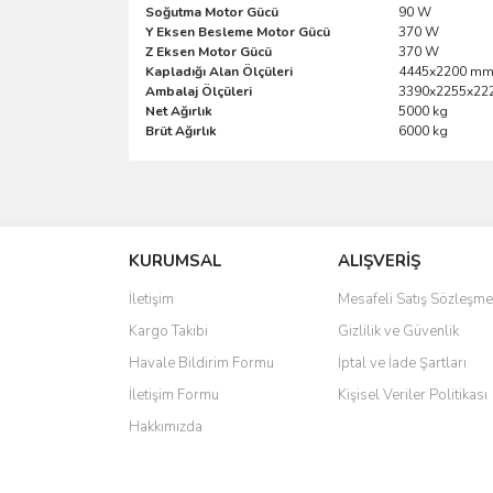
Soğutma Motor Gücü
90 W
Y Eksen Besleme Motor Gücü
370 W
Z Eksen Motor Gücü
370 W
Kapladığı Alan Ölçüleri
4445x2200 m
Ambalaj Ölçüleri
3390x2255x22
Net Ağırlık
5000 kg
Brüt Ağırlık
6000 kg
Bu ürünün fiyat bilgisi, resim, ürün açıklamalarında 
Görüş ve önerileriniz için teşekkür ederiz.
KURUMSAL
ALIŞVERİŞ
Ürün resmi kalitesiz, bozuk veya görüntülenemiyo
Ürün açıklamasında eksik bilgiler bulunuyor.
İletişim
Mesafeli Satış Sözleşme
Ürün bilgilerinde hatalar bulunuyor.
Kargo Takibi
Gizlilik ve Güvenlik
Ürün fiyatı diğer sitelerden daha pahalı.
Havale Bildirim Formu
İptal ve İade Şartları
Bu ürüne benzer farklı alternatifler olmalı.
İletişim Formu
Kişisel Veriler Politikası
Hakkımızda