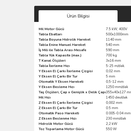
Ürün Bilgisi
Mil Motor Gücü
7.5 kW, 400V
Tabla Ebatları
500x1000mm
Tabla Boyuna Hidrolik Hareket
1140 mm
Tabla Enine Manuel Hareket
540 mm
İş Mili ile Tabla Arası Mesafe
590 mm
Tabla Yük Kapasite (max.)
700 kg
T Kanal Ölçüleri
3x16 mm
Tabla İlerleme Hızı
5-25 m/dak.
Y Eksen El Çarkı İlerleme Çizgisi
0,02 mm
Y Eksen El Çarkı Bir Tur
5 mm
Otomatik Y Eksen Hareketi
0,5-12 mm
Y Eksen Besleme Hızı
1250 mm/dak
Taş Ölçüleri, Çap x Genişlik x Delik Çapı
355x40x127 m
Mil Hızı
1450 dev/dak
Z Eksen El Çarkı İlerleme Çizgisi
0,002 mm
Z Eksen El Çarkı Bir Tur
0.5 mm
Otomatik Paso Hareketi
0.005-0.04 mm
Z Eksen Beslenme Hızı
230 mm/dak
Hidrolik Motor Gücü
2,2 kW
Toz Toparlama Motor Gücü
550 W