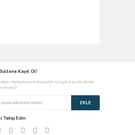
ımıza iletebilirsiniz.
Bültene Kayıt Ol!
satları, kampanya ve duyuruları ile ilgili e-posta almak
er misiniz?
EKLE
zi Takip Edin