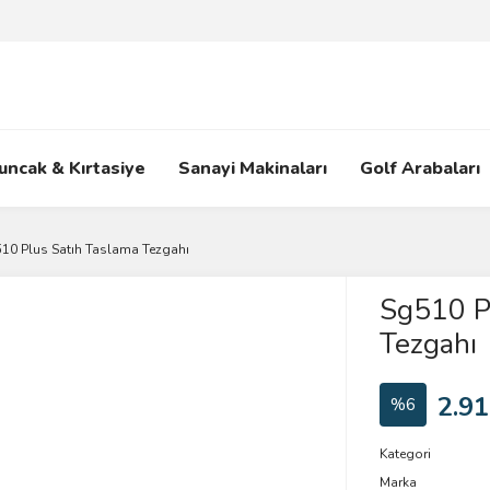
uncak & Kırtasiye
Sanayi Makinaları
Golf Arabaları
10 Plus Satıh Taslama Tezgahı
Sg510 P
Tezgahı
2.91
%6
Kategori
Marka