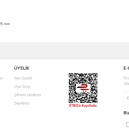
m
25 mm
ve diğer konularda yetersiz gördüğünüz noktaları öneri formunu kullanarak taraf
Bu ürüne ilk yorumu siz yapın!
ÜYELİK
E-
r.
Yorum Yaz
si
Yeni Üyelik
Fır
ist
Üye Girişi
Şifremi Unuttum
Sepetiniz
Bi