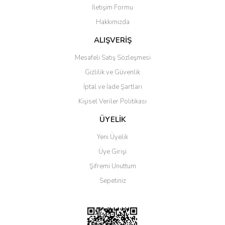
İletişim Formu
Ürün bilgilerinde hatalar bulunuyor.
Hakkımızda
Ürün fiyatı diğer sitelerden daha pahalı.
Bu ürüne benzer farklı alternatifler olmalı.
ALIŞVERİŞ
Mesafeli Satış Sözleşmesi
Gizlilik ve Güvenlik
İptal ve İade Şartları
Kişisel Veriler Politikası
Gönder
ÜYELİK
Yeni Üyelik
Üye Girişi
Şifremi Unuttum
Sepetiniz