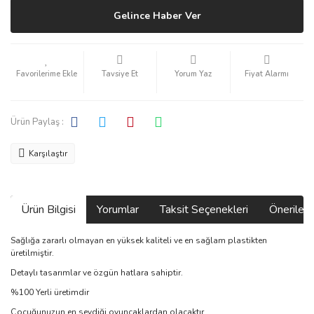
Gelince Haber Ver
Tavsiye Et
Yorum Yaz
Fiyat Alarmı
Ürün Paylaş :
Karşılaştır
Ürün Bilgisi
Yorumlar
Taksit Seçenekleri
Önerilerin
Sağlığa zararlı olmayan en yüksek kaliteli ve en sağlam plastikten
üretilmiştir.
Detaylı tasarımlar ve özgün hatlara sahiptir.
%100 Yerli üretimdir
Çocuğunuzun en sevdiği oyuncaklardan olacaktır.